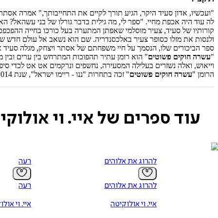
"ועכשיו, אדון סעיד היקר, הגיע תורך לקיים את התחייבותך," אמרה אסתר
לה עוד היה אכפת מחיי. "ספר לי, מה גילית בדבר גורלו של בני עשהאל? האם
קורותיו של סעיד, צעיר מוסלמי שאפתן המתערה בעל כורכו בחייה ההפכפכים של קהילה 
ולנסות את מזלו כסופר צעיר באלכסנדריה. שם הוא נשאב אל עולם חדש שא
ספר הביכורים שלו, הנסמך על חיי משפחתם של אסתר ויצחק, מגלה סעיד 
"
עשרה חוקים פשוטים
וייאוש, ואלה נשזרים בעלילה המסעירה, נחשפים ונרקמים אט אט לכדי סיפ
הרומן "
עשרה חוקים פשוטים
" זכה בתחרות "ננו - ריימו ישראל", שנת 2014, והוא ספר הביכורים של
עוד ספרים של איי. וי אולוקי
להרוג את אלוהים
רעה
להרוג את אלוהים
רעה
איי. וי אולוקיטה
איי. וי אול