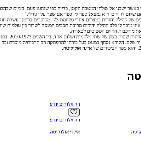
 כאשר ישבנו אל שולחן המטבח הקטן, בדיוק כפי שנהגנו פעם, בימים שבהם
 שלום לו והיכן הוא נמצא? ספר לי, ספר אם שפר עליו גורלו."
יהודית במצרים אחרי מלחמת 73', מסופרים ברומן "
עשרה חוק
ינו מוכר לו בלב קהילה יהודית מרובת תככים המנסה לשרוד בין עולמות ש
את מורכבות החיים הפשוטים לכאורה.
" הוא רומן ע
ור שלם. הקורא נסחף כמעט בעל כורחו להרפתקה רב תרבותית מוכרת ובד בב
איי.וי אולוקיטה.
טה
רק אלוהים יודע
רק אלוהים יודע
וקיטה
איי. וי אולוקיטה