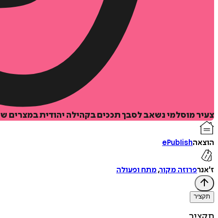
צעיר מוסלמי נשאב לסבך תככים בקהילה יהודית במצרים שלאחר מלחמת 73', כשאהבה אסורה וסודות אפלים חושפים את האמת המסו
הוצאה
ePublish
ז'אנר
פרוזה מקור
,
מתח ופעולה
תקציר
תקציר