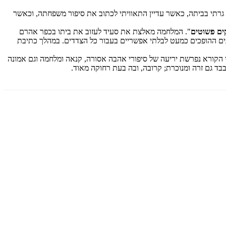
 גרתי בביתה, כאשר עדיין התאוויתי לכתוב את סיפור משפחתה, וכאשר
ים פשוטים
". המלחמה מאלצת את סעיד לעזוב את ביתו בכפר אהרם
ונים ההופכים כמעט לבלתי אפשריים בעבור כל הצדדים. במהלך כתיבת
תיר תהפוכות המתרחש בין ערים ובין מדינות שונות בצלן של שתי מלחמות ושלום אחד, בין השנים 2010-1973. בפני הקורא נפרשת יריעה של סיפורי אהבה אסורה, קנאה ומלחמה וגם אמונה
ד גם זרה ומנוכרת; קרובה, ובה בעת רחוקה מאוד.