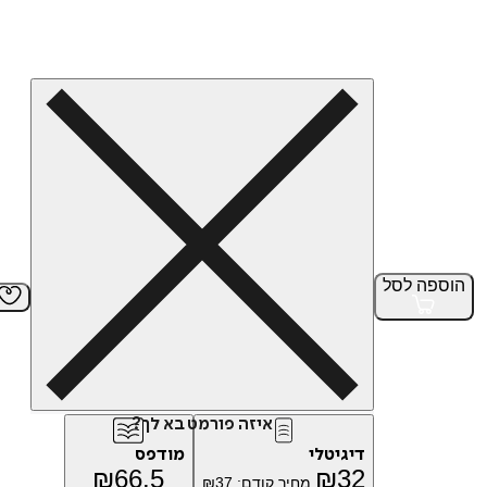
הוספה
לסל
איזה פורמט בא לך?
דיגיטלי
מודפס
₪
66.5
₪
32
מחיר קודם:
37
₪