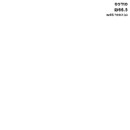
מודפס
₪
66.5
גב הספר:
95
₪