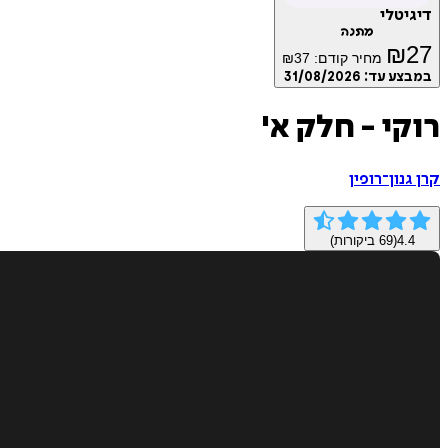
דיגיטלי
מתנה
₪
27
מחיר קודם:
37
₪
במבצע עד:
31/08/2026
רוקי - חלק א'
קרן גנון־רופין
4.4
(
69
ביקורות)