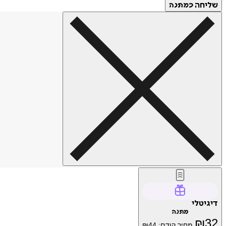
שליחה
כמתנה
דיגיטלי
מתנה
₪
32
מחיר קודם:
44
₪