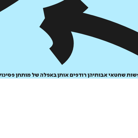
הוספה
לסל
שות שחטאי אבותיהן רודפים אותן באפלה של מותחן פסיכולו
איזה פורמט בא לך?
דיגיטלי
₪
32
מחיר קודם:
44
₪
במבצע עד:
31/08/2026