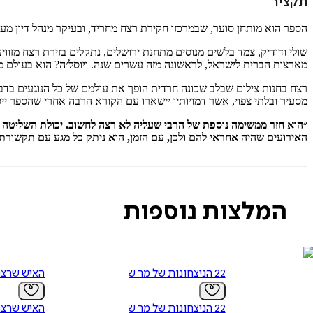
תקציר
הספר הוא מותחן סוער, שבמרכזו חקירת רצח מחריד, ובעיקר מנהל דיון מעמי
שולי ודודיק, צמד בלשים מנוסים מתחנת ירושלים, נתקלים בזירת רצח מזוו
מארצות הברית לישראל, לראשונה מזה עשרים שנה. ויוסל׳ה? הוא בעולם מ
רצח בחנות צילום שבלב שכונה חרדית הופך את עולמם של כל הנוגעים בד
מסעיר ובלתי צפוי, אשר דמויותיו יישארו עם הקורא הרבה אחרי שהספר ייס
״הוא חזר ממשימה נוספת של הרבי שעליה לא רצה לחשוב. יכולת השליטה 
האירועים שהיה אחראי להם ולכן, עם הזמן, הוא ניתק כל מגע עם תקשורת מ
המלצות נוספות
22 הניצחונות של מר שטיין
האיש שרצה
22 הניצחונות של מר שטיין
האיש שרצה