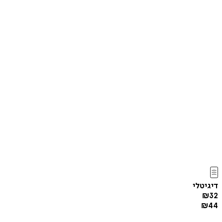
דיגיטלי
₪
32
₪
44