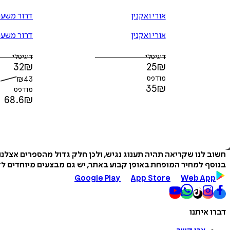
אורי ואקנין
דרור משענ
אורי ואקנין
דרור משענ
דיגיטלי
דיגיטלי
32
₪
25
₪
מודפס
43
₪
35
₪
מודפס
68.6
₪
חשוב לנו שקריאה תהיה תענוג נגיש, ולכן חלק גדול מהספרים אצלנ
בנוסף למחיר המופחת באופן קבוע באתר, יש גם מבצעים מיוחדים לזמ
Google Play
App Store
Web App
דברו איתנו