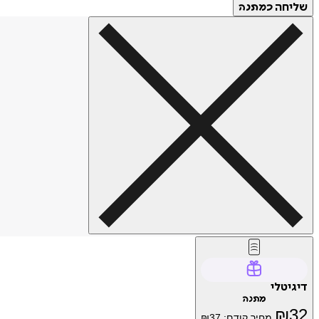
שליחה
כמתנה
דיגיטלי
מתנה
₪
32
מחיר קודם:
37
₪