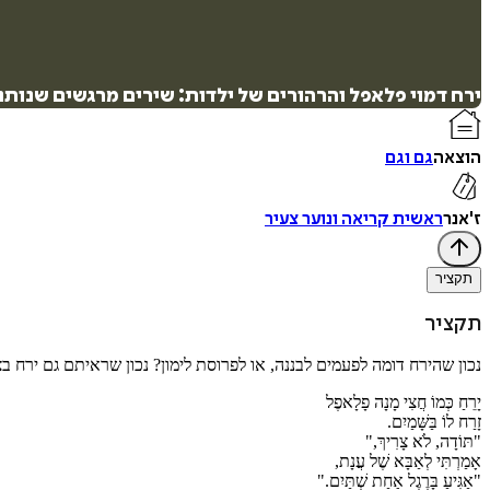
ירח דמוי פלאפל והרהורים של ילדות: שירים מרגשים שנותני
הוצאה
גם וגם
ז'אנר
ראשית קריאה ונוער צעיר
תקציר
תקציר
נכון שהירח דומה לפעמים לבננה, או לפרוסת לימון? נכון שראיתם גם ירח ב
יָרֵחַ כְּמוֹ חֲצִי מָנָה פָלָאפֶל
זָרַח לוֹ בַּשָּׁמַיִם.
"תּוֹדָה, לֹא צָרִיךְ,"
אָמַרְתִּי לְאַבָּא שֶׁל עֲנָת,
"אַגִּיעַ בָּרֶגֶל אַחַת שְׁתַּיִם."