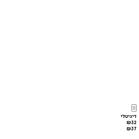
דיגיטלי
₪
32
₪
37