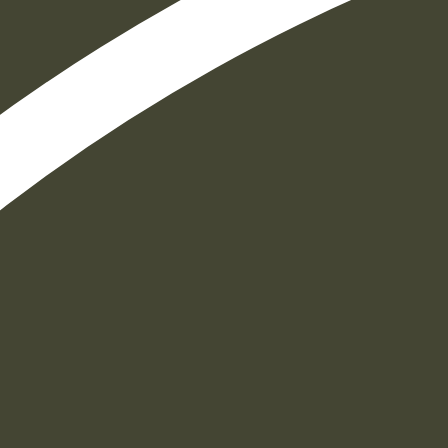
הוספה
לסל
איזה פורמט בא לך?
דיגיטלי
₪
32
מחיר קודם:
37
₪
במבצע עד:
31/08/2026