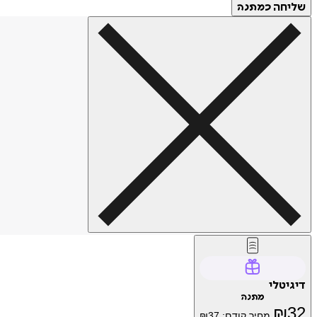
שליחה
כמתנה
דיגיטלי
מתנה
₪
32
מחיר קודם:
37
₪