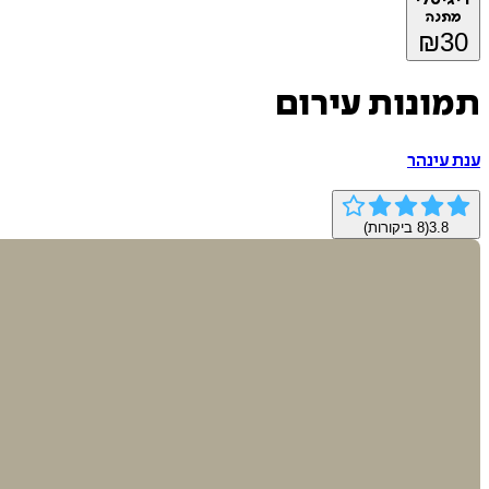
מתנה
₪
30
תמונות עירום
ענת עינהר
3.8
(
8
ביקורות)