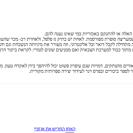
אלה או להתנקם באכזריות במי שאינו נענה להם.
שמעריצה סופרת מפורסמת. לאחת יש בתיק גז פלפל, ולאחרת רב- מכר שהעת
מתחילה לקבל דואר זבל אלקטרוני, וזה מעורר את מיניותה הנשכחת וגם ח
ם מתוך כבוד למערכת הצבאית ואם ממניעים שונים לגמרי: לקראת ביקור הרמ
ויים מושתקים, דמויות שגם עיפרון פשוט יכול להיהפך בידן לאקדח טעון. מ
לספר ביכורים ובפרס וינר לעידוד יצירה ספרותית מקורית.
האחו החריש את אוזניי