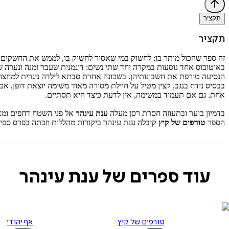
תקציר
תקציר
זה ספר שהכול מותר בו: לחשוק במי שאסור לחשוק בו, לממש את החשקים ה
באוטובוס אחד נוסעות במקרה יחד שתי נשים: דוגמנית שעבר זמנה ונערה 
הנסיעה טורפת את חשבונותיהן. בשכונה אחרת סבתא לילדה ניגרית למחצה 
בבסיס נידח בנגב, קצין מטיל על חיילת מסורה מאוד משימה יוצאת דופן, א
אחת. גם אם תעמוד במשימה, אין לדעת כיצד היא תסתיים.
בדמיון בוער ובתעוזה חסרת רסן מעלה
ענת עינהר
אל פני השטח דחפים ומאו
הספר
טורפים של קיץ
קיבלה ענת עינהר ביקורות מהללות וזכתה בפרס ספיר 
עוד ספרים של ענת עינהר
טורפים של קיץ
אף יהודי