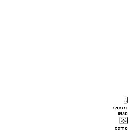
דיגיטלי
₪
30
מודפס