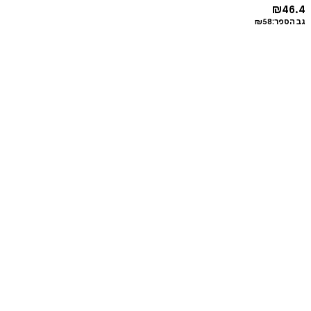
₪
46.4
גב הספר:
58
₪