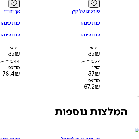
טורפים של קיץ
אף יהודי
ענת עינהר
ענת עינהר
ענת עינהר
ענת עינהר
דיגיטלי
דיגיטלי
32
₪
32
₪
₪
44
₪
37
קולי
מודפס
78.4
₪
37
₪
מודפס
67.2
₪
המלצות נוספות