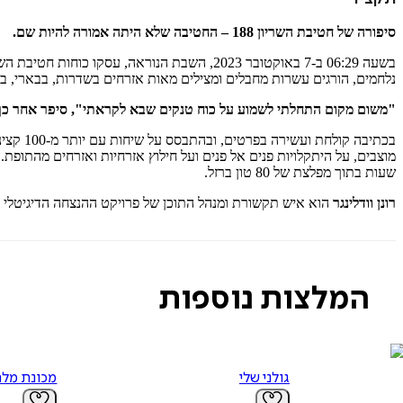
סיפורה של חטיבת השריון 188 – החטיבה שלא היתה אמורה להיות שם.
נלחמים, הורגים עשרות מחבלים ומצילים מאות אזרחים בשדרות, בבארי, בכפ
"משום מקום התחלתי לשמוע על כוח טנקים שבא לקראתי", סיפר אחר כך מ
בכתיבה קולחת ועשירה בפרטים, ובהתבסס על שיחות עם יותר מ-100 קצינים ולוחמים, מביא
מוצבים, על היתקלויות פנים אל פנים ועל חילוץ אזרחיות ואזרחים מהתופת
שעות בתוך מפלצת של 80 טון ברזל.
רונן וודלינגר
הוא איש תקשורת ומנהל התוכן של פרויקט ההנצחה הדיגיטלי "כאן 7.10.360" מבית תאגיד השידור ה
המלצות נוספות
גולני שלי
מכונת מל