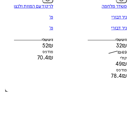
משדר מלחמה
לרקוד עם המוות ולנצח
ניר דבורי
מ'
ניר דבורי
מ'
דיגיטלי
דיגיטלי
52
₪
32
₪
49
₪
מודפס
70.4
₪
קולי
49
₪
מודפס
78.4
₪