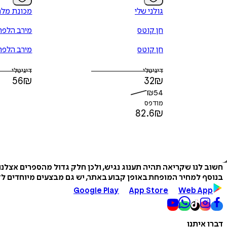
גולני שלי
מכונת מל
חן קוטס
מירב הלפרי
חן קוטס
מירב הלפרי
דיגיטלי
דיגיטלי
56
₪
32
₪
₪
54
מודפס
82.6
₪
חשוב לנו שקריאה תהיה תענוג נגיש, ולכן חלק גדול מהספרים אצלנ
בנוסף למחיר המופחת באופן קבוע באתר, יש גם מבצעים מיוחדים לזמ
Google Play
App Store
Web App
דברו איתנו