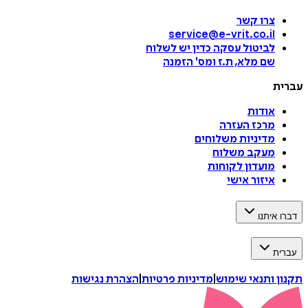
צרו קשר
service@e-vrit.co.il
לביטול עסקה
כדין יש לשלוח
שם מלא, ת.ז ומס
'
הזמנה
עברית
אודות
מרכז העזרה
מדיניות משלוחים
מעקב משלוח
מועדון לקוחות
איזור אישי
דברו איתנו
עברית
תקנון ותנאי שימוש
|
מדיניות פרטיות
|
הצהרת נגישות