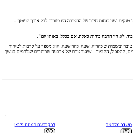
בשעה 06:29 ב-7 באוקטובר 2023, השבת הנוראה, עסקו כוחות חטיבת השריון 188 בפעילות מבצעית ביהודה ושומרון ובגבול הצפון. בסוף אותו היום, 20 טנקים ושני כוחות חי"ר של החטיבה היו פזורים לכל אורך העוטף –
 לא היו הרבה כוחות כאלה, אם בכלל, באותו יום".
ה של חטיבת השריון 188 ב-7 באוקטובר וביממות שאחריה, שעה אחר שעה. הוא מספר על קרבות לטיהור
חדים, התסכול, ההומור – שיוצר צוות של ארבעה שריונרים שנלחמים במשך
משדר מלחמה
לרקוד עם המוות ולנצח