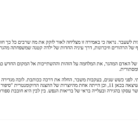
ות לשעבר. נראה כי באמירה זו מצליחה לאור לזקק את מה שרבים כל כך חו
רצף של הרהורים וזיכרונות, דרך עיניה החדות של ילדה קטנה שמשפחתה מהג
בנפשו של האדם המהגר, את המלחמה על הזהות וההשתייכות אל המקום החדש
ומסתורית.
תי. לפני כשש שנים, בעקבות משבר, החלה את דרכה ככותבת. לובה מגדיר
פרצו ממנה כל זיכרונות העלייה. לובה לקחה חלק בסדרת הדוקו "דור וחצי" שיצאה בכאן 11, וכן היית
שר עסקו בהגירה ובעלייה בראי של בריאות הנפש. בין לבין היא חובבת ספ