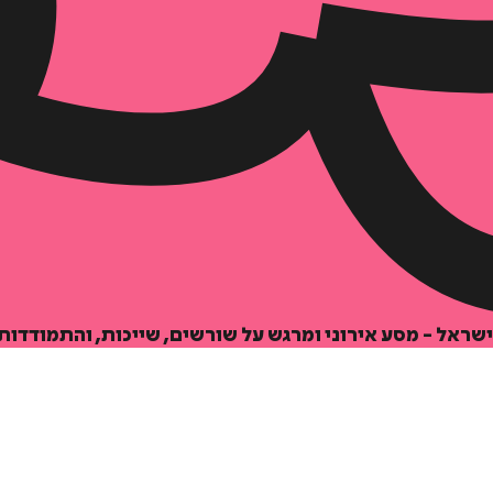
הוספה
לסל
ישראל - מסע אירוני ומרגש על שורשים, שייכות, והתמודדות
איזה פורמט בא לך?
דיגיטלי
₪
32
מחיר קודם:
39
₪
במבצע עד:
31/08/2026