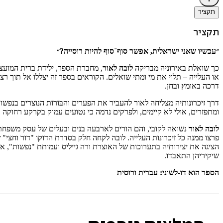
תקציר
תקציר
״עכשיו שאני ישראלית, אפשר סוף־סוף להיות רוסייה?״
כך שואלת באירוניה מבריקה
לובה לאור
, מחברת הספר, ילידת ברית המועצ
או העלייה – תלוי את מי ומתי שואלים. הקוראים בספר זה יצללו אל תוך 
דרכה באומץ ובחן.
דרך זיכרונותיה מצליחה לאור להעביר את הפערים והבּוֹרוֹת הנוצרים 
ומתפזרים, אולי לא קיימים, ולפרקים נדמה כי נטועים עמוק בקרקע רחוקה 
לובה לאור
נשואה לקובי, והם הורים לארבעה בנים ובעלים של עסק משפח
הציגה את יצירותיה בתערוכות של האוצרת ורה גייליס ועמותת "נפשות", א
שיקיריהן התאבדו.
הספר הוא דו-לשוני: עברית ורוסית