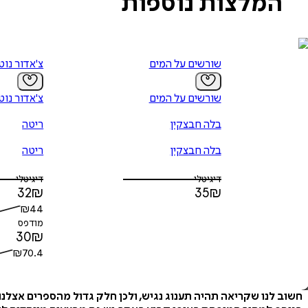
המלצות נוספות
שורשים על המים
צ'אדור נוט
שורשים על המים
צ'אדור נוט
בלה חבצקין
ריטה
בלה חבצקין
ריטה
דיגיטלי
דיגיטלי
32
₪
35
₪
₪
44
מודפס
30
₪
₪
70.4
חשוב לנו שקריאה תהיה תענוג נגיש, ולכן חלק גדול מהספרים אצלנ