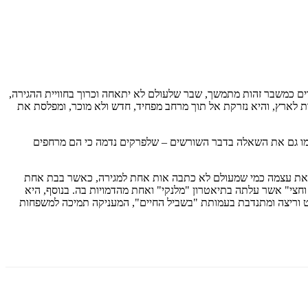
וים כמשבר זהות מתמשך, שבר שלעולם לא יתאחה וכרוך בחוויית ההגירה,
רת לארץ, והיא נזרקת אל תוך מרחב מפחיד, חדש ולא מוכר, ומפלסת את
 כמו גם את השאלה בדבר השורשים – שלפרקים נדמה כי הם מרחפים
ה את עצמה כמי שמעולם לא כתבה אות אחת למגירה, כאשר בבת אחת
ה אחת מהיוצרות של ההצגה הדוקומנטרית "סיפור וחצי" אשר עלתה בתיאטרון "מלנקי" ואחת מהדמויות בה. בנוסף, היא
ורט וריצה ומתנדבת בעמותת "בשביל החיים", המעניקה תמיכה למשפחות