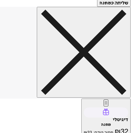
שליחה
כמתנה
דיגיטלי
מתנה
₪
32
מחיר קודם:
33
₪