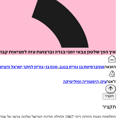
איך הפך שלטון צבאי זמני בגדה וברצועת עזה למציאות קב
הוצאה
אוניברסיטת בן גוריון בנגב
,
מכון בן-גוריון לחקר ישראל והציונ
ז'אנר
עיון
,
היסטוריה ופוליטיקה
תקציר
תקציר
במלחמת ששת הימים ביוני 1967 החילה מדינת ישרא