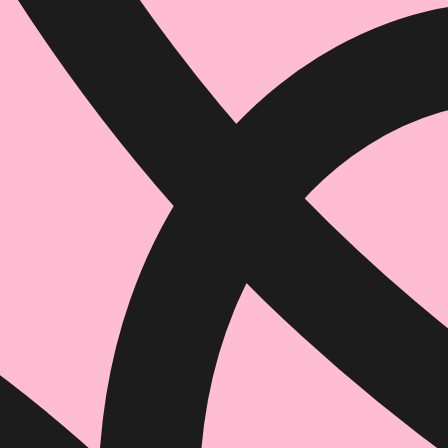
הוספה
לסל
איזה פורמט בא לך?
דיגיטלי
₪
46