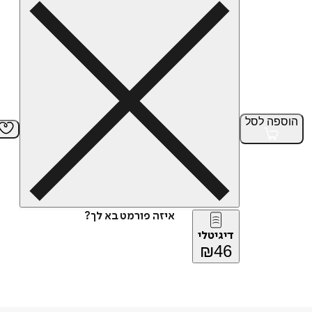
הוספה
לסל
איזה פורמט בא לך?
דיגיטלי
₪
46