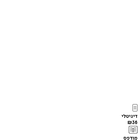
דיגיטלי
₪
36
מודפס