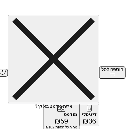
הוספה
לסל
איזה פורמט בא לך?
דיגיטלי
מודפס
₪
59
₪
36
מחיר על הספר: ₪
102