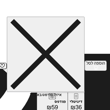
הוספה
לסל
איזה פורמט בא לך?
דיגיטלי
מודפס
₪
59
₪
36