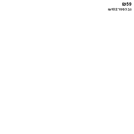
₪
59
גב הספר:
102
₪