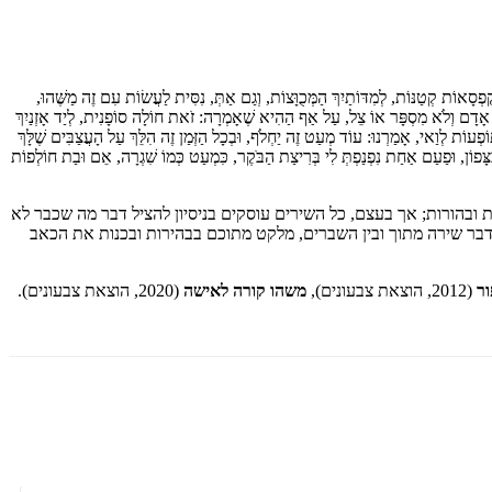
בְּקֻפְסָאוֹת קְטַנּוֹת, לְמִדּוֹתַיִךְ הַמְּכֻוָּצוֹת, וְגַם אַתְּ, נִסִּית לַעֲשׂוֹת עִם זֶה מַשֶּׁהוּ,
 בַּת אָדָם וְלֹא מִסְפָּר אוֹ צֵל, עַל אַף הַהִיא שֶׁאָמְרָה: זֹאת חוֹלָה סוֹפָנִית, לְיַד אָזְנַיִךְ
ֹפְעוֹת לְוַאי, אָמַרְנוּ: עוֹד מְעַט זֶה יַחְלֹף, וּבְכָל הַזְּמַן זֶה הִלֵּךְ עַל הָעֲצַבִּים שֶׁלָּךְ
ה בַּצָּפוֹן, וּפַעַם אַחַת נִפְנַפְתְּ לִי בְּרִיצַת הַבֹּקֶר, כִּמְעַט כְּמוֹ שִׁגְרָה, אֵם וּבַת חוֹלְפוֹת
ובהורות; אך בעצם, כל השירים עוסקים בניסיון להציל דבר מה שכבר לא
בר שירה מתוך ובין השברים, מלקט מתוכם בבהירות ובכנות את הכאב
ור
(2012, הוצאת צבעונים),
משהו קורה לאישה
(2020, הוצאת צבעונים).