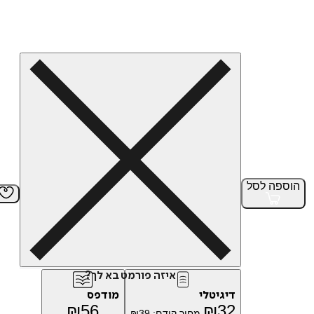
הוספה
לסל
איזה פורמט בא לך?
דיגיטלי
מודפס
₪
56
₪
32
מחיר קודם:
39
₪