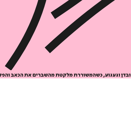
דיגיטלי
מודפס
₪
56
₪
32
מחיר קודם:
39
₪
במבצע עד:
31/08/2026
מחיר על הספר: ₪
70
, אובדן וגעגוע, כשהמשוררת מלקטת מהשברים את הכאב והפל