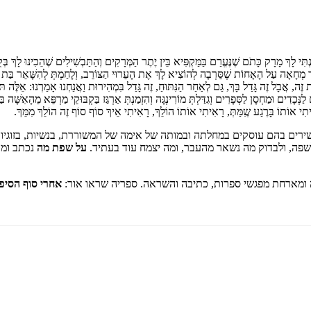
הֵכַנְתִּי לָךְ מָרָק כָּתֹם שֶׁנֶּעֱרַם בַּמַּקְפִּיא בֵּין יֶתֶר הַמְּרָקִים וְהַתַּבְשִׁילִים שֶׁהֵכִינוּ לָךְ 
ם בְּתוֹר מְחָאָה עַל הָאָחוֹת שֶׁסֵּרְבָה לְהוֹצִיא לָךְ אֶת הָעֵרוּי הַצּוֹרֵב, וְלָחַמְתְּ לְהִשָּׁאֵר
, אֲבָל זֶה גָּדַל בָּךְ, גַּם לְאַחַר הַנִּתּוּחַ, זֶה גָּדַל בִּמְהִירוּת וַאֲנַחְנוּ אָמַרְנוּ: אֵלֶּה תּו
נְּכָדִים וּמַחְסָן לַסְּפָרִים וְגִדַּלְתְּ מוֹרִינְגָּה וְהִזְמַנְתְּ אַרְגַּז בַּקְבּוּקֵי מַרְפֵּא מֵהָאִשָּׁ
ִיתִי אוֹתוֹ בָּרֶגַע שִֶמַּתְּ, רָאִיתִי אוֹתוֹ הוֹלֵךְ, רָאִיתִי אֵיךְ סוֹף סוֹף זֶה הוֹלֵךְ מִמֵּךְ.
ים בהם עוסקים במחלתה ובמותה של אימה של המשוררת, בנשיות, בזוגיות 
ולשפה, ולבדוק מה נשאר מהעבר, ומה יצמח עוד בעתיד.
על שפת מה
נכתב ומד
ה ומארחת מפגשי ספרות, כתיבה והשראה. ספריה שראו אור:
אחרי סוף הסיפ