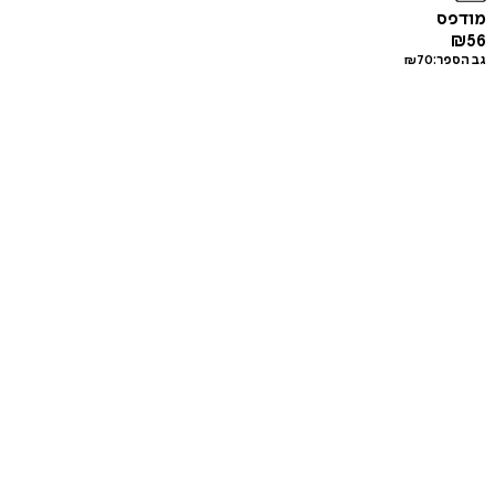
מודפס
₪
56
גב הספר:
70
₪