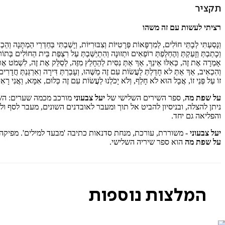
תקציר
רציתי לעשות עם זה משהו
וְנָסַעְתִּי לְבָתֵּי חוֹלִים, לְמִרְפָּאוֹת פְּרָטִיּוֹת וְצִבּוּרִיּוֹת, וְיָשַׁבְתִּי בְּחַדְרֵי הַמְתָּנָה וְ
וְכָתַבְתְּ וְזָעַקְתְּ וְהֶחְלַפְתְּ רוֹפְאִים וּתְזוּנָה וְהִתְיַשַּׁבְתְּ עַל רִצְפַּת בֵּית הַחוֹלִי
אָמְרָה אֶת זֶה, כְּאִלּוּ אֵינֵךְ, אַךְ אַתְּ נִסִּית לְהֵחָלֵץ מִזֶּה, לְסַלֵּק אֶת זֶה, לִשְׁמֹט אֶת זֶה
וְהִכְאִיב, אַךְ אַתְּ לא חָדַלְתְּ לַעֲשׂוֹת עִם זֶה מַשֶּׁהוּ, וְעָבַרְתְּ דִּירָה וְאִרְגַּנְתְּ חֲדָרִים לַ
זוֹ עַל פְּנֵי זוֹ, אֲבָל הוּא לֹא חָלַף, וְלֹא יָכֹלְנוּ לַעֲשׂוֹת עִם זֶה כְּלוּם, אִמָּא, וַאֲנִי רָא
על שפת מה
, ספר השירים השלישי של
יעל צבעוני
מורכב מכמה שערים: השיר
ניתן להצלה, ובניסיון להביט אל תוך ומעבר לאובדנים השונים, מעבר לסף 
והפליאה גם יחד.
יעל צבעוני
- משוררת, עורכת, מנחת סדנאות כתיבה 'מבעד למילים'. מפיק
על שפת מה
הוא ספר שיריה השלישי.
המלצות נוספות