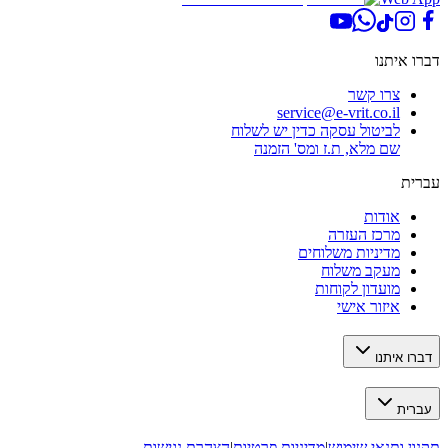
איתנו
צרו קשר
service@e-vrit.co.il
לביטול עסקה
כדין יש לשלוח
שם מלא, ת.ז ומס
'
הזמנה
אודות
מרכז העזרה
מדיניות משלוחים
מעקב משלוח
מועדון לקוחות
איזור אישי
איתנו
ת
 ותנאי שימוש
|
מדיניות פרטיות
|
הצהרת נגישות