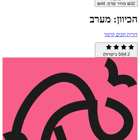
מחיר קודם:
44
₪
וון: מערב
 חכים קרמר
4
(
54
ביקורות)