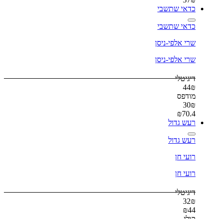
כדאי שתשבי
כדאי שתשבי
שרי אלפי-ניסן
שרי אלפי-ניסן
דיגיטלי
44
₪
מודפס
30
₪
₪
70.4
רעש גדול
רעש גדול
רועי חן
רועי חן
דיגיטלי
32
₪
₪
44
קולי