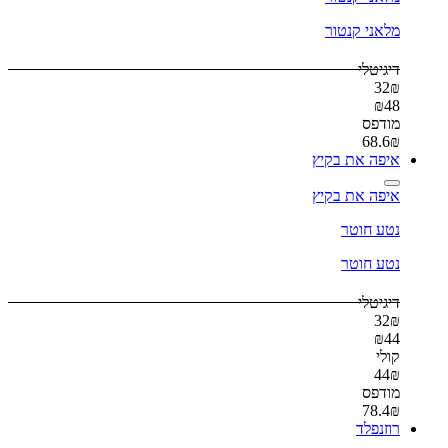
מלאני קנטור
דיגיטלי
32
₪
₪
48
מודפס
68.6
₪
איפה את בקיץ
איפה את בקיץ
נטע חוטר
נטע חוטר
דיגיטלי
32
₪
₪
44
קולי
44
₪
מודפס
78.4
₪
רוזנפלד