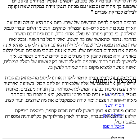
לריקוד, פסיכולוג של כלבים, רופאים, ואפילו מנתחים פלסטיים
ו בך ניתוחים וטכנאי עם מכונת רנטגן ניידת במקרה שאת זקוקה
ם לבדיקת שברים."
ם הבאים לחיים החדשים של שירז. ביום אחד היא ובעלה עזבו את
בעקבות הסטארט–אפ המצליח שהקים, הגשימו חלום ועברו לעמק
קון. כי בכיוון מערב יש עולם אחר: גדול, חכם ומתוחכם ועשיר
. נדמה שהאושר שם בר השגה, ואולי הכול בר השגה. ובכל זאת
מוצאת עצמה כמי שנפלה למחילת הארנב והגיעה למקום שהיא אינה
 את הקודים הסמויים שלו. כשהיא נעה בעקבי מעצבים ועגילי יהלום
יה, היא מנסה להבין איך מגדלים שם ילדים שמחים ושפויים, איך
ך לעבוד בתור שחקנית ולא להיחשב רק לאשתו של בעלה המצליח,
 אפשר למצוא מקום אחד שמותר לעשן בו.
 מענג זה
דורית חכים קרמר
לוקחת אותנו למסע מר–מתוק בעקבות
צות נוספות
קיישן אל עולמם של אלה שלכאורה יש להם הכול. בשנינות ואירוניה
ועצת סיכות בבועה המושלמת–למראה. בין חנויות מעצבים, מלונות
הסוף השני
בוטיק, מתחמי VIP ובית ספר פרטי מתנשא, היא חושפת מה מסתתר
י החזות הנוצצת ומה קורה כשמקבלים את מה שרוצים, ועוד קצת.
הסוף השני
: מערב
הוא רומן ראשון ל
דורית חכים קרמר
, בימאית ומפיקת
מישל הופמן
ע ועיתונאית בעברה, שחזרה לארץ מרילוקיישן בקליפורניה ומספרת
הכול.
מישל הופמן
דיגיטלי