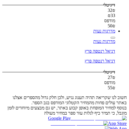
דיגיטלי
32
₪
₪
33
מודפס
50
₪
מדרגות נעות
מדרגות נעות
דניאל רנטפה פרץ
דניאל רנטפה פרץ
דיגיטלי
27
₪
מודפס
55
₪
לנו שקריאה תהיה תענוג נגיש, ולכן חלק גדול מהספרים אצלנו
עולים פחות מהמחיר הקטלוגי המודפס בגב הספר.
 למחיר המופחת באופן קבוע באתר, יש גם מבצעים מיוחדים לזמן
, כי תמיד כיף לגלות עוד ספר במחיר מעולה
Google Play
App 
Web