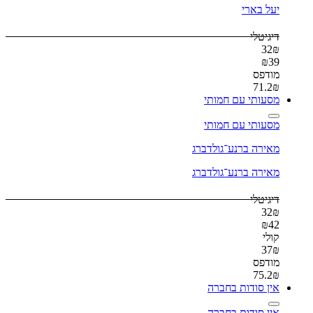
יעל בארי
דיגיטלי
32
₪
₪
39
מודפס
71.2
₪
מסעותי עם חמותי
מסעותי עם חמותי
מאירה ברנע־גולדברג
מאירה ברנע־גולדברג
דיגיטלי
32
₪
₪
42
קולי
37
₪
מודפס
75.2
₪
אין סודות בחברה
אין סודות בחברה