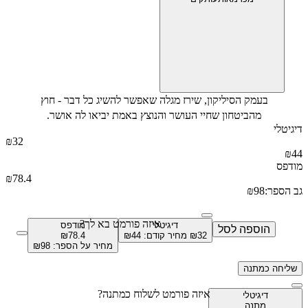
בעמק הסיליקון, שירז מגלה שאפשר להשיג כל דבר - חוץ
מהביטחון שחיי העושר והנוצץ באמת יביאו לה אושר.
י
₪
32
₪
78.4
פר:
98
₪
איזה פורמט בא לך?
דיגיטלי
מודפס
הוספה
לסל
32
₪
מחיר קודם:
44
₪
78.4
₪
מחיר על הספר: ₪
98
חה
כמתנה
איזה פורמט לשלוח כמתנה?
דיגיטלי
מתנה