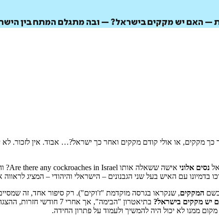
– האם יש מקקים בישראל? – ובה מתגלם המתח בין הישראלי
 מקקים, או אולי קודם מקקים ואחר כך ישראל?… אבוד. אין לזכור. לא
אל
נסים אלוני
אישה 
דמיונו עם האיש בעל שני הגבנונים – הישראלי והיהודי – המציג לראווה א
 בשם
המקקים
, שנקראו בגרסה מוקדמת "ז'וקים"). רק סיפור אחד, זה שמסיי
 יש מקקים בישראל?
בתיאטרון "הבימה", אך אחרי
קום ממנו לא יכול היה להמשיך ולעמוד על פתרון החידה.