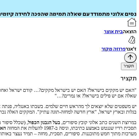
נסים אלוני מתמודד עם שאלה תמימה שהפכה לחידה קיומית 
הוצאה
בית אוצר
ז'אנר
פרוזה מקור
תקציר
תקציר
"האם יש מקקים בישראל? האם יש בישראל מקקים?… קודם ישראל ואחר כך
שאלה אם יש פילים בישראל? או נמרים?…"
יש משפטים שלא יוצאים לך מהראש חיים שלמים. בשבתו באנגליה, פנתה 
בגלות ובארץ ישראל, "ארץ חדשה למחזה-תוגה עתיק". המקקים האלה נכרכו ב
במרוצת השנים כתב אלוני קובץ סיפורים,
בעל הגבנון הכפול
, (שכלל סיפור
תסכית רדיו שננטש באמצע כתיבתו, וניסה ב-1987 להעלות את המחזה
האם
מערכות מתוך חמש מתוכננות. סיפורים, תסכית, מחזה – תמיד נעצר באותו מ