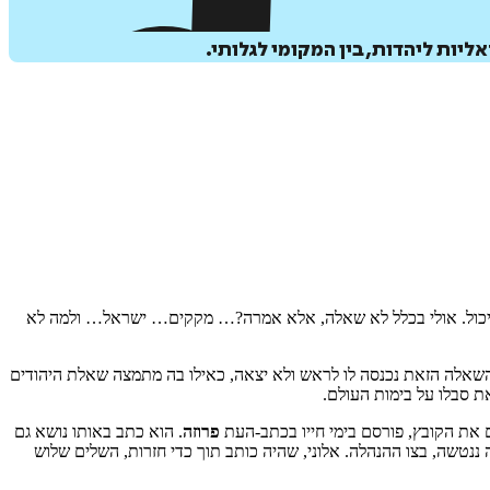
ות ליהדות, בין המקומי לגלותי.
 יכול. אולי בכלל לא שאלה, אלא אמרה?… מקקים… ישראל… ולמה לא
ששאלה אותו Are there any cockroaches in Israel? והשאלה הזאת נכנסה לו לראש ולא יצאה, כאילו בה מתמצה שאלת היהודים
ת סבלו על בימות העולם.
ם את הקובץ, פורסם בימי חייו בכתב-העת
פרוזה
. הוא כתב באותו נושא גם
 7 חודשי חזרות, ההצגה ננטשה, בצו ההנהלה. אלוני, שהיה כותב תוך כדי חזרות, השלים שלוש