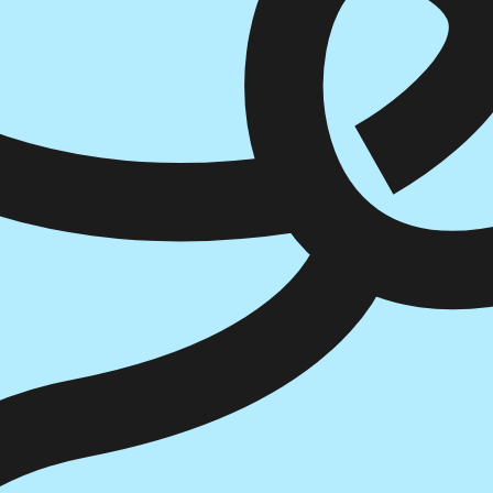
הוספה
לסל
איזה פורמט בא לך?
דיגיטלי
₪
42