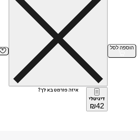
הוספה
לסל
איזה פורמט בא לך?
דיגיטלי
₪
42