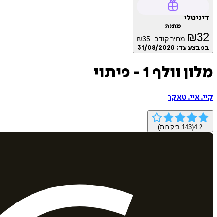
דיגיטלי
מתנה
₪
32
מחיר קודם:
35
₪
במבצע עד:
31/08/2026
מלון וולף 1 - פיתוי
קיי. איי. טאקר
4.2
(
143
ביקורות)