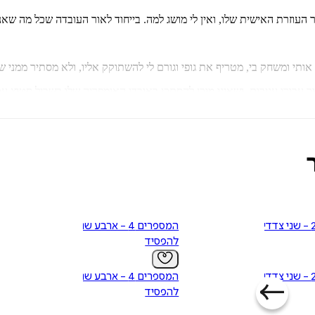
ור העוזרת האישית שלו, ואין לי מושג למה. בייחוד לאור העובדה שכל מה שא
תי ומשחק בי, מטריף את גופי וגורם לי להשתוקק אליו, ולא מסתיר ממני שה
ר עבורו עניבות, ושאינו מוכן להסתכן באובדן האימפריה שלו בשביל סטוץ ע
בי הפרא
, חוזרת בסדרה סקסית במיוחד על בחורה תמימה מעיירה קטנה שמצ
תתכוננו להיות מופתעים.
המספרים 2 - שני צדדים
המספרים 4 - ארבע שניות
להפסיד
המספרים 2 - שני צדדים
המספרים 4 - ארבע שניות
להפסיד