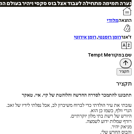
נערה תמימה מתחילה לעבוד אצל בוס סקסי ויהיר בעולם המ
הוצאה
מלודי
ז'אנר
רומן רומנטי
,
רומן אירוטי
שם במקור
Tempt Me
תקציר
תקציר
תתכוננו להתמכר לסדרה החדשה והלוהטת של קיי. איי. טאקר
עזבתי את עיר הולדתי כדי לברוח משיברון לב, אבל נפלתי לידיו של זאב.
הנרי וולף, כשמו כן הוא.
היורש של רשת בתי מלון יוקרתיים.
רודף שמלות ידוע לשמצה.
מניאק יהיר.
והבוס החדש שלי.