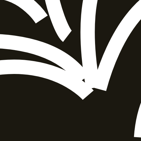
הוספה
לסל
איזה פורמט בא לך?
דיגיטלי
מודפס