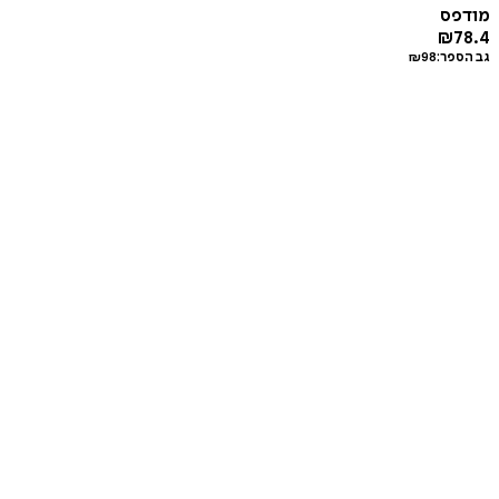
מודפס
₪
78.4
גב הספר:
98
₪