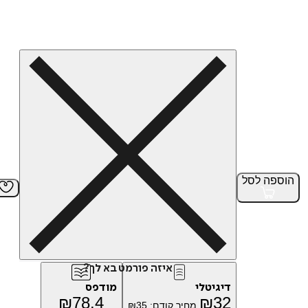
הוספה
לסל
איזה פורמט בא לך?
דיגיטלי
מודפס
₪
78.4
₪
32
מחיר קודם:
35
₪