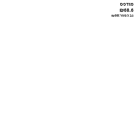
מודפס
₪
68.6
גב הספר:
98
₪