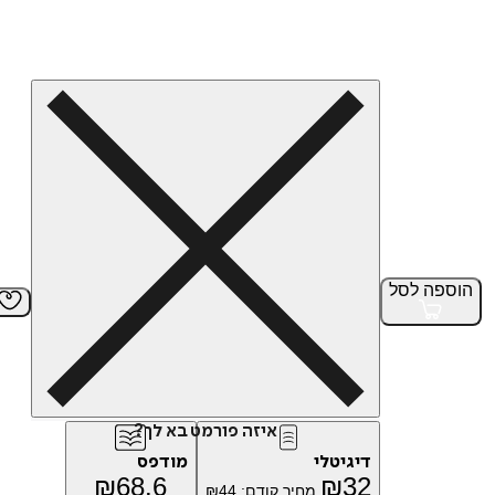
הוספה
לסל
איזה פורמט בא לך?
דיגיטלי
מודפס
₪
68.6
₪
32
מחיר קודם:
44
₪