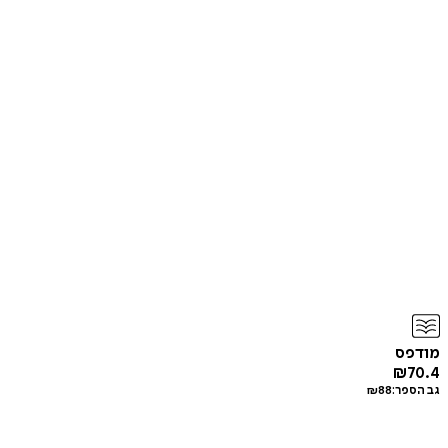
מודפס
₪
70.4
גב הספר:
88
₪