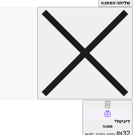
שליחה
כמתנה
דיגיטלי
מתנה
₪
32
מחיר קודם:
40
₪