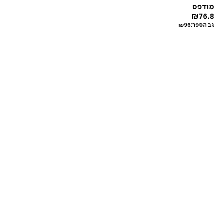
מודפס
₪
76.8
גב הספר:
96
₪