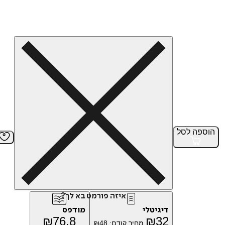
הוספה
לסל
איזה פורמט בא לך?
דיגיטלי
מודפס
₪
76.8
₪
32
מחיר קודם:
48
₪