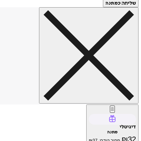
שליחה
כמתנה
דיגיטלי
מתנה
₪
32
מחיר קודם:
37
₪