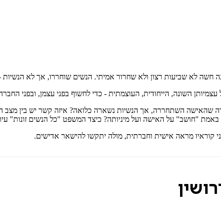
חשה לא שביעות רצון ולא שחרור אמיתי. הנשים שוחררו, אך לא הנשיות - ז
מיותן השונה, הייחודית, העוצמתית - כדי לחשוף בפני עצמן, ובפני החברה, א
קרה שהאישה השתחררה, אך הנשיות נשארה כלואה? איזה קשר יש בין מצב הא
באמת "חושב" על האישה ועל מיניותה? כיצד המשפט "כל הנשים זונות" עי
י קוראיו מראה אישית וחברתית, מולה יתקשו להישאר אדישים.
רושין