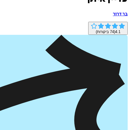
בר דרור
4.1
(
74
ביקורות)