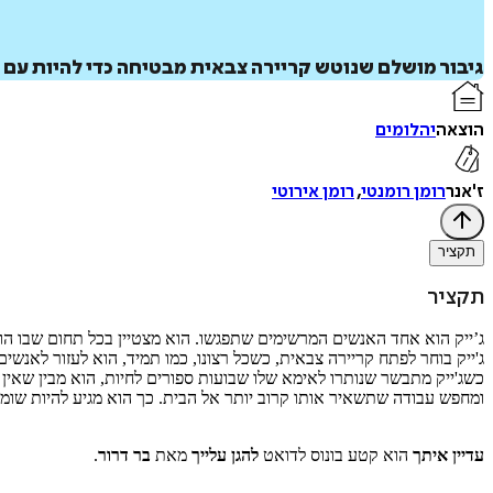
גיבור מושלם שנוטש קריירה צבאית מבטיחה כדי להיות עם 
הוצאה
יהלומים
ז'אנר
רומן רומנטי
,
רומן אירוטי
תקציר
תקציר
ג’ייק הוא אחד האנשים המרשימים שתפגשו. הוא מצטיין בכל תחום שבו הוא
ג'ייק בוחר לפתח קריירה צבאית, כשכל רצונו, כמו תמיד, הוא לעזור לאנשים
כשג'ייק מתבשר שנותרו לאימא שלו שבועות ספורים לחיות, הוא מבין שאין 
ומחפש עבודה שתשאיר אותו קרוב יותר אל הבית. כך הוא מגיע להיות שומר
עדיין איתך
הוא קטע בונוס לדואט
להגן עלייך
מאת
בר דרור
.