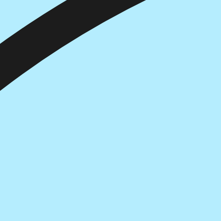
הוספה
לסל
איזה פורמט בא לך?
דיגיטלי
₪
0