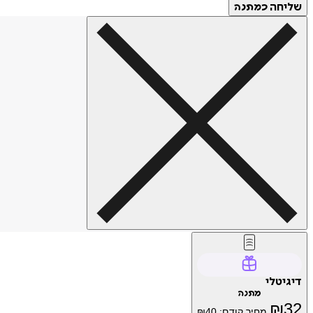
שליחה
כמתנה
דיגיטלי
מתנה
₪
32
מחיר קודם:
40
₪