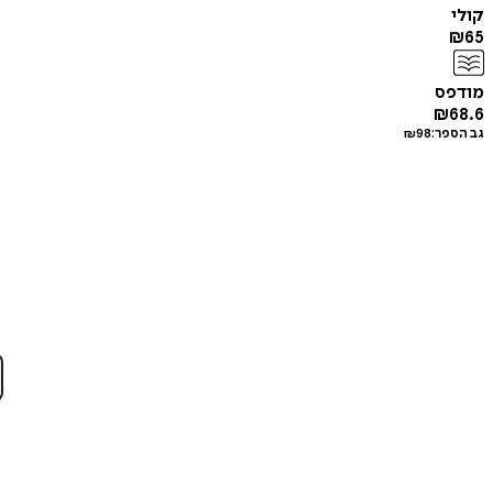
קולי
₪
65
מודפס
₪
68.6
גב הספר:
98
₪