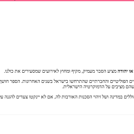
איזה פורמט בא לך?
דיגיטלי
קולי
מודפס
₪
68.6
₪
65
₪
32
מחיר קודם:
65
₪
במבצע עד:
31/08/2026
מחיר על הספר: ₪
98
או יהודה
מציע הסבר מעמיק, מקיף ומחוץ לאירועים שמסעירים את כולנו.
ויים הפוליטיים והחברתיים שהתרחשו בישראל בשנים האחרונות. הספר חושף
שהם מציבים על הדמוקרטיה הישראלית.
ים במדינה ושל זיהוי הסכנות האורבות לה, אם לא יינקטו צעדים להגנה ע