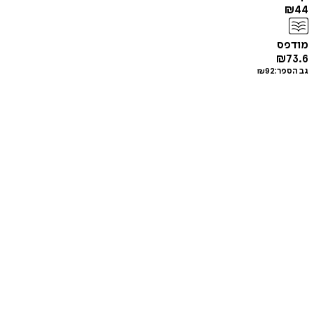
₪
44
מודפס
₪
73.6
גב הספר:
92
₪