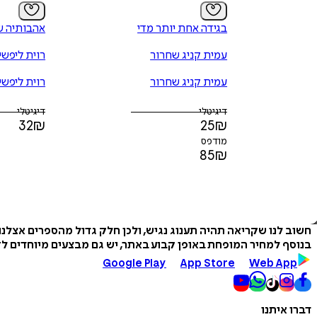
בגידה אחת יותר מדי
אהבותיה ש
עמית קניג שחרור
רוית ליפשיץ
עמית קניג שחרור
רוית ליפשיץ
דיגיטלי
דיגיטלי
32
₪
25
₪
מודפס
85
₪
חשוב לנו שקריאה תהיה תענוג נגיש, ולכן חלק גדול מהספרים אצלנ
בנוסף למחיר המופחת באופן קבוע באתר, יש גם מבצעים מיוחדים לזמ
Google Play
App Store
Web App
דברו איתנו