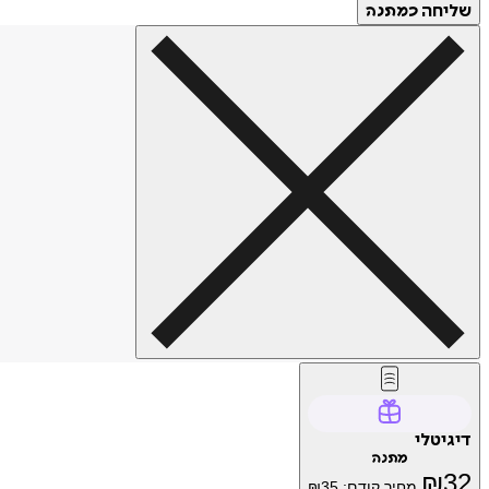
שליחה
כמתנה
דיגיטלי
מתנה
₪
32
מחיר קודם:
35
₪