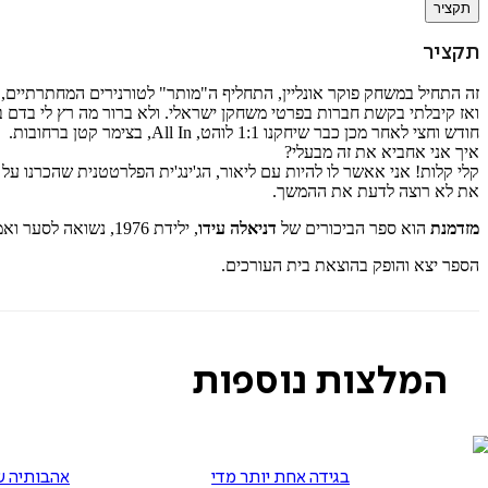
תקציר
תקציר
זה התחיל במשחק פוקר אונליין, התחליף ה"מותר" לטורנירים המחתרתיים
ואז קיבלתי בקשת חברות בפרטי משחקן ישראלי. ולא ברור מה רץ לי בדם ב
חודש וחצי לאחר מכן כבר שיחקנו 1:1 לוהט, All In, בצימר קטן ברחובות.
איך אני אחביא את זה מבעלי?
קלי קלות! אני אאשר לו להיות עם ליאור, הג'ינג'ית הפלרטטנית שהכרנו על 
את לא רוצה לדעת את ההמשך.
מזדמנת
הוא ספר הביכורים של
דניאלה עידו
, ילידת 1976, נשואה לסער ואמא לנעמי, אביגייל, נוח ודוד. בעלת תואר ראשון בתיירות ותואר שני בניהול משאבי אנוש. מנהלת משאבי אנוש בשעות היום וסופרת מילים בלילות.
הספר יצא והופק בהוצאת בית העורכים.
המלצות נוספות
בגידה אחת יותר מדי
אהבותיה ש