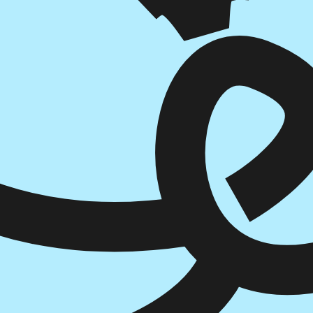
הוספה
לסל
איזה פורמט בא לך?
דיגיטלי
מודפס
₪
73.6
₪
44
מחיר על הספר: ₪
92