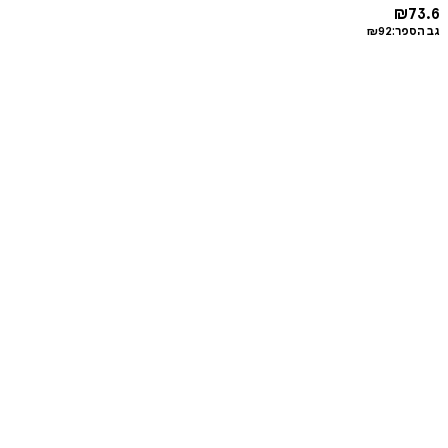
₪
73.6
גב הספר:
92
₪