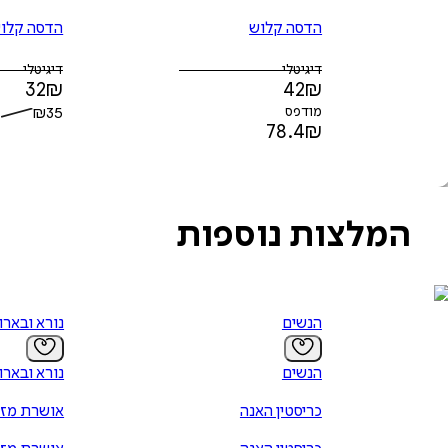
הדסה קלוש
הדסה קלו
דיגיטלי
דיגיטלי
32
₪
42
₪
מודפס
35
₪
78.4
₪
המלצות נוספות
הנשים
נורא ובארו
הנשים
נורא ובארו
כריסטין האנה
אושרת מזר