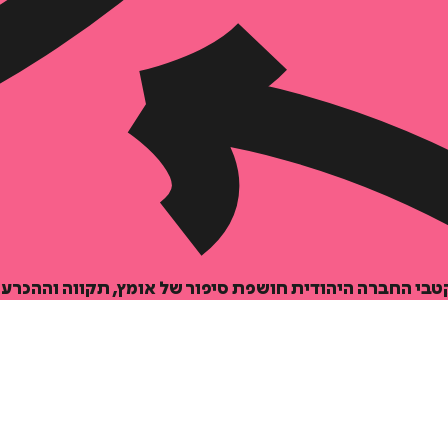
הוספה
לסל
 קטבי החברה היהודית חושפת סיפור של אומץ, תקווה וההכרע
איזה פורמט בא לך?
דיגיטלי
₪
32
מחיר קודם:
35
₪
במבצע עד:
31/08/2026