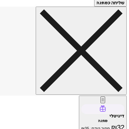
שליחה
כמתנה
דיגיטלי
מתנה
₪
32
מחיר קודם:
35
₪