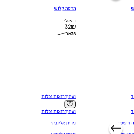
ש
הדסה קלוש
דיגיטלי
32
₪
₪
35
ד
ועיניך רואות וכלות
ד
ועיניך רואות וכלות
חי שפירא
נירית אליוביץ