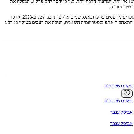
ן: כמעט כל המחירים – מסעדות, מוזיאונים ועוד עלו ב-12 החודשים האחרונים ב-10% או יותר. המלונות הרבה יותר. כמו כן יחסר להם פרק 2, המפלח את
יטיבי פאריס.
, סופר, מתרגם ספרות ועיתונאי, כתב לקהל סקרני ואנין־טעם שמונה ספרי מסע על צרפת ואזוריה. זה ספרו השלישי על פאריס. כמו כן, שני ספרים מודפסים על פרובאנס, שניים אלקטרוניים, השני ב-2023 וגירסה
רעבים בטוקיו
בארבע
פאריס של כולנו
פאריס של כולנו
אביטל ענבר
אביטל ענבר