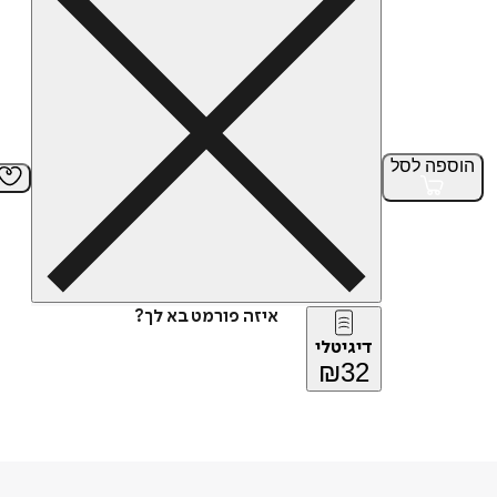
הוספה
לסל
איזה פורמט בא לך?
דיגיטלי
₪
32