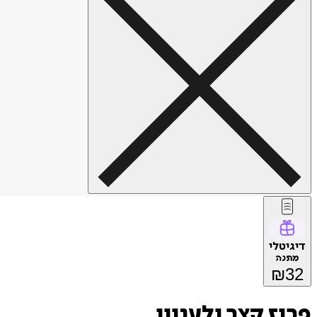
דיגיטלי
מתנה
₪
32
פריז קצר ולעניין