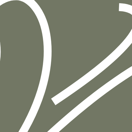
הוספה
לסל
איזה פורמט בא לך?
דיגיטלי
₪
32