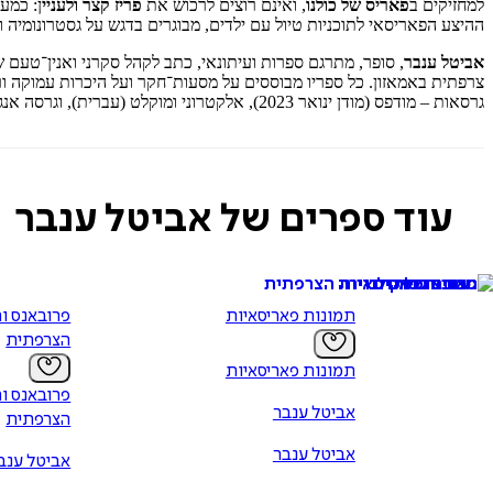
למחזיקים ב
פאריס של כולנו
, ואינם רוצים לרכוש את
פריז קצר ולעניי
ההיצע הפאריסאי לתוכניות טיול עם ילדים, מבוגרים בדגש על גסטרונומיה ו
אביטל ענבר
צרפתית באמאזון. כל ספריו מבוססים על מסעות־חקר ועל היכרות עמוקה ורבת שנים עם צרפת – שהעניקה לו ב-2019 אזרחות שנועדה 
גרסאות – מודפס (מודן ינואר 2023), אלקטרוני ומוקלט (עברית), וגרסה אנגלית Gourmand in Tokyo (אמאזון).
עוד ספרים של אביטל ענבר
תמונות פאריסאיות
פרובאנס וה
הצרפתית
תמונות פאריסאיות
פרובאנס וה
אביטל ענבר
הצרפתית
אביטל ענבר
אביטל ענב