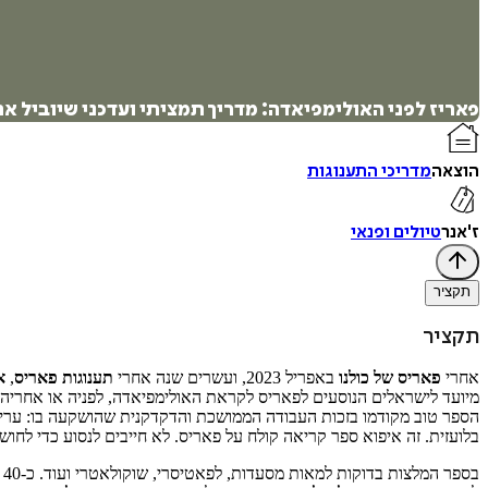
פאריז לפני האולימפיאדה: מדריך תמציתי ועדכני שיוביל א
הוצאה
מדריכי התענוגות
ז'אנר
טיולים ופנאי
תקציר
תקציר
אחרי
פאריס של כולנו
באפריל 2023, ועשרים שנה אחרי
תענוגות פאריס
,
א
מיועד לישראלים הנוסעים לפאריס לקראת האולימפיאדה, לפניה או אחריה. ס
הספר טוב מקודמו בזכות העבודה הממושכת והדקדקנית שהושקעה בו: עריכה
בלועזית. זה איפוא ספר קריאה קולח על פאריס. לא חייבים לנסוע כדי לחו
בספר המלצות בדוקות למאות מסעדות, לפאטיסרי, שוקולאטרי ועוד. כ-40 תורמי ותורמות תוכן חלקו עם המחבר מידע, המלצות, תובנות, רגשות ותמונות שהעשירו מאוד את הספר.