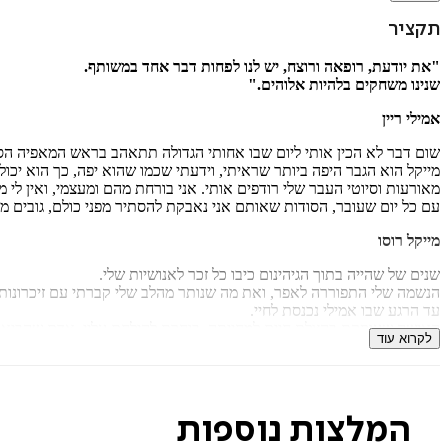
תקציר
"את יודעת, רופאה ורוצח, יש לנו לפחות דבר אחד במשותף.
שנינו משחקים בלהיות אלוהים."
אמילי ריין
שום דבר לא הכין אותי ליום שבו אחותי הגדולה תתאהב בראש המאפיה הסיצי
מייקל הוא הגבר היפה ביותר שראיתי, וידעתי שכמו שהוא יפה, כך הוא יכול 
מאורעות וסיוטי העבר שלי רודפים אותי. אני בורחת מהם ומעצמי, ואין לי 
עם כל יום שעובר, הסודות שאותם אני נאבקת להסתיר מפני כולם, גובים ממ
מייקל רוסו
שנים של שהייה בתוך הגיהינום כיבו כל זכר לאנושיות שלי.
הנשמה שלי התפוררה לאפר, ואת מה שנותר מהלב שלי קברתי עם זיכרונות
עד הרגע שבו אמילי נכנסת לחיי.
האישה שעוסקת בהצלת חיים למחייתה, בוחרת להילחם עליי, אדם שהביא א
לקרוא עוד
אני יודע שהאדם שבו בגדתי יגיע בעקבותיי בחיפוש אחר נקמה. הוא לא ישת
אני נשבע להגן עליה, ואקיים את השבועה שלי בכל מחיר שיידרש.
לחזור לפעום
הוא סיפור אהבה עוצמתי וחוצה גבולות, על שני אנשים בעלי 
המלצות נוספות
זהו הספר השני בסדרת
הקוזה נוסטרה
. כל ספר עומד בפני עצמו וניתן לקר