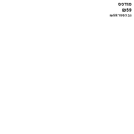
מודפס
₪
59
גב הספר:
59
₪