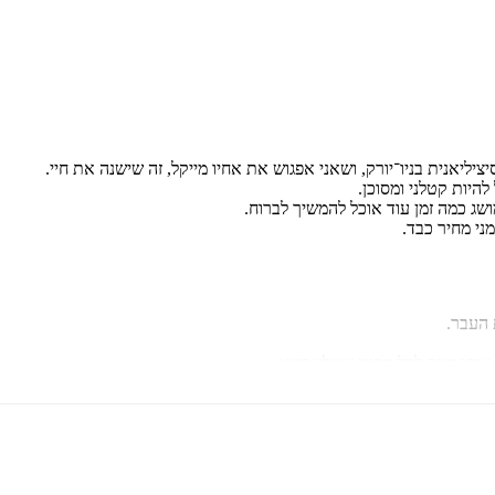
ליאנית בניו־יורק, ושאני אפגוש את אחיו מייקל, זה שישנה את חיי.
להיות קטלני ומסוכן.
מושג כמה זמן עוד אוכל להמשיך לברוח.
ני מחיר כבד.
 העבר.
יתו מוות לכל מקום שאליו הגיע.
וק לנוכח הבגידה שלי.
ערכים מנוגדים. כנגד כל הסיכויים, הם מצליחים להתגבר על המכשולים שניצ
וא אותו כספר יחיד. הספר הראשון בסדרה,
שמש באפלה
, יצא לאור בהוצאת 