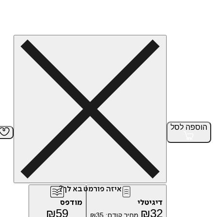
הוספה
לסל
איזה פורמט בא לך?
דיגיטלי
מודפס
₪
59
₪
32
מחיר קודם:
35
₪