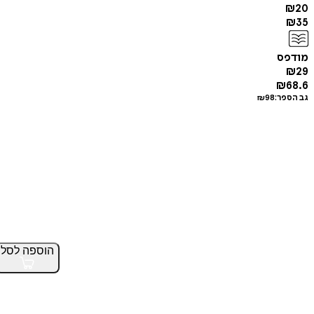
₪
20
₪
35
מודפס
₪
29
₪
68.6
גב הספר:
98
₪
הוספה
לסל