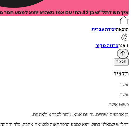
איך חש דתל"ש בן 42 החי עם אמו כשהוא יוצא למסע חסר סיכוי למציאת אהבה? קול כנה וחושפני שחודר ללב.
הוצאה
יצירה עברית
ז'אנר
פרוזה מקור
תקציר
תקציר
אשר.
אשר.
פשוט אשר.
בן ארבעים ושתיים. גר עם אמא. מכור לסבתא ולאוננות.
דתל"ש שמאלני בתול. יוצא למסע הרפתקאות למציאת אהבה, כלה וחתונה.