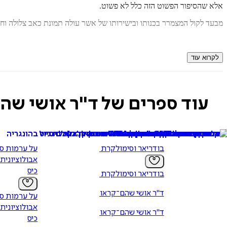
אלא שהסיפור הפשוט הזה כלל לא פשוט.
מבעד לקול המצמרר בכנותו ובישירותו של אשר עולה תמונת כאב צלולה וח
אושי שהם קראוס
הוא דוקטור לפילוסופיה של הכלכלה, עוסק בעתידנות בא
לקרוא עוד
עוד ספרים של ד"ר אושי שה
בודריאר וסימולקרת הכסף
על ערמות סו
אבולוציונית
כיס
בודריאר וסימולקרת הכסף
ד"ר אושי שהם־קראוס
על ערמות סו
אבולוציונית
ד"ר אושי שהם־קראוס
כיס