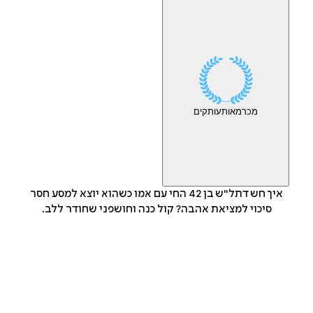
מכר
מאות
עותקים
איך חש דתל"ש בן 42 החי עם אמו כשהוא יוצא למסע חסר
סיכוי למציאת אהבה? קול כנה וחושפני שחודר ללב.