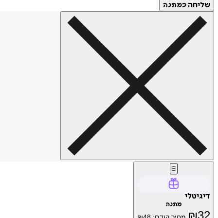
שליחה
כמתנה
דיגיטלי
מתנה
₪
32
מחיר קודם:
48
₪