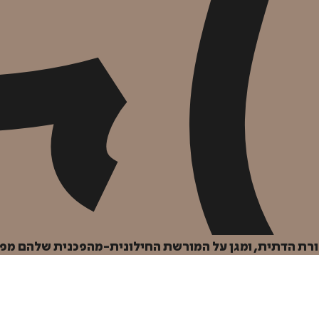
ת הדתית, ומגן על המורשת החילונית-מהפכנית שלהם מפני