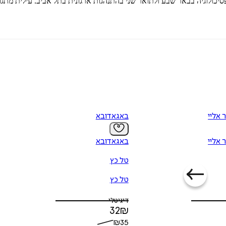
סיכולוגיה בבאר שבע ולתואר שני בהתנהגות ארגונית בתל אביב. עילית מתגו
 אליי
באגאדובא
 אליי
באגאדובא
טל כץ
טל כץ
דיגיטלי
32
₪
₪
35