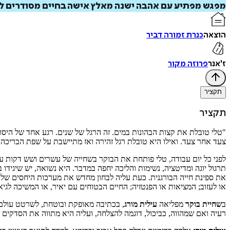
מפגש מפתיע עם אהבה ישנה מאלץ אישה בחיים מסודרים לבחו
הוצאה
כנרת זמורה דביר
ז'אנר
פרוזה מקור
תקציר
תקציר
"טלי טובלת את קצות הבהונות במים. זה הרגל של שנים. רגע אחד של היסו
צעד אחר צעד. ואילו היא טובלת רגל זהירה ואז מתיישבת על שפת הבריכה 
לפני כל יום עבודה, טלי פותחת את הבוקר בשחייה של עשרים ושש דקות ע
תרגול יוגה ומדיטציה, נשימות והליכה יחפה במדבר. היא נשואה, יש שיגי
את ספינת חייה הבורגנית. כעת עליה לבחון מחדש את מערכות היחסים שלה 
או לעזוב; המציאות או הפנטזיה; החיים הבטוחים עם יאיר, או המשיכה לג
ב
שחיית בוקר
מפליאה
עילית מורג
, בכתיבה מאופקת ובוטחת, לשרטט עולם 
רעיה ואם שמהווה, כביכול, דוגמה להצלחה, ועליה היא מתווה את הסדקים