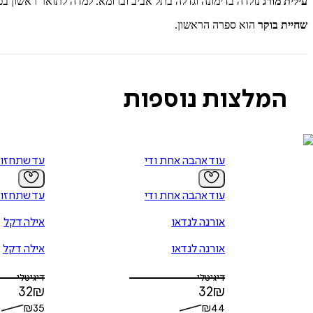
עילית מורג
נולדה בדימונה וגדלה בתל אביב וברומא. למדה לתואר ראשון בפ
שחיית בוקר
הוא ספרה הראשון.
המלצות נוספות
עוד אהבה אחת ודי
עד שתחזור
עוד אהבה אחת ודי
עד שתחזור
אורנה לנדאו
אילה דקל
אורנה לנדאו
אילה דקל
דיגיטלי
דיגיטלי
32
₪
32
₪
₪
35
₪
44