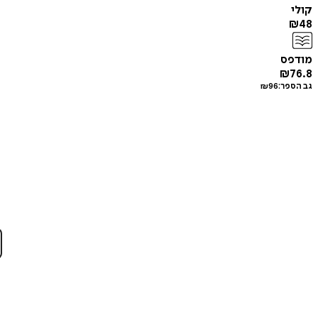
קולי
₪
48
מודפס
₪
76.8
גב הספר:
96
₪