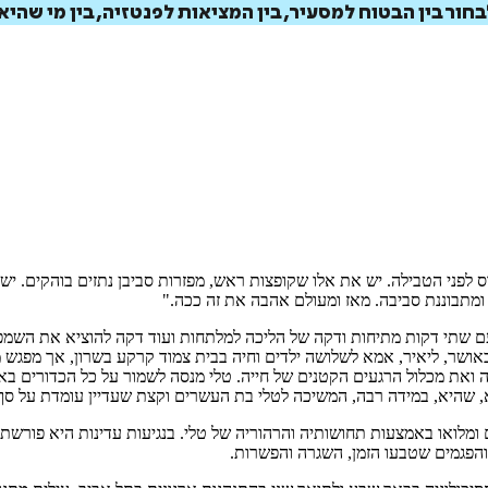
ר בין הבטוח למסעיר, בין המציאות לפנטזיה, בין מי שהיא
איזה פורמט בא לך?
דיגיטלי
קולי
מודפס
₪
76.8
₪
48
₪
32
מחיר קודם:
48
₪
במבצע עד:
31/08/2026
מחיר על הספר: ₪
96
ס לפני הטבילה. יש את אלו שקופצות ראש, מפזרות סביבן נתזים בוהקים. י
ומתבוננת סביבה. מאז ומעולם אהבה את זה ככה."
ם שתי דקות מתיחות ודקה של הליכה למלתחות ועוד דקה להוציא את השמפו
דו באושר, ליאיר, אמא לשלושה ילדים וחיה בבית צמוד קרקע בשרון, אך מפ
ואת מכלול הרגעים הקטנים של חייה. טלי מנסה לשמור על כל הכדורים באוו
יא, שהיא, במידה רבה, המשיכה לטלי בת העשרים וקצת שעדיין עומדת על סף
ומלואו באמצעות תחושותיה והרהוריה של טלי. בנגיעות עדינות היא פורשת
 והפגמים שטבעו הזמן, השגרה והפשרות.