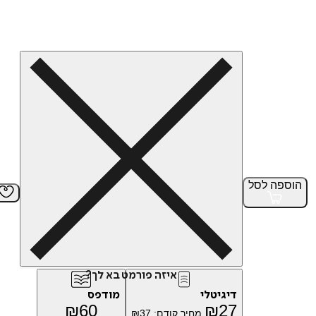
הוספה
לסל
איזה פורמט בא לך?
דיגיטלי
מודפס
₪
60
₪
27
מחיר קודם:
37
₪