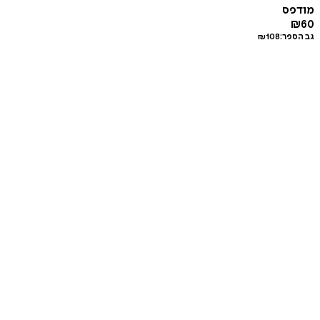
מודפס
₪
60
גב הספר:
108
₪