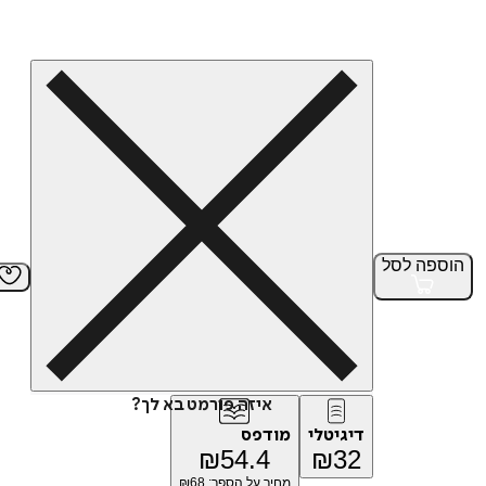
הוספה
לסל
איזה פורמט בא לך?
דיגיטלי
מודפס
₪
54.4
₪
32
מחיר על הספר: ₪
68