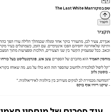
שם במקור
The Last White Man
תקציר
תקציר
אנדֶרס, צעיר לבן, מתעורר בוקר אחד ומגלה שבמהלך הלילה עורו הפך כהה
ותיקה שלאחרונה יחסיהם הפכו אינטימיים. עם הזמן, כשמתגלים בעיר מקרים 
וכאב. ככל שמעמיק הקשר בין שני הצעירים, הולכות ומפציעות מתוך המצב 
מוחסין חאמיד
הוא מחברם של הספרים
עשן אש
,
פונדמנטליסט בעל כורחו
ו
"קל ליפול למלכודת ולחשוב שהספר הזה הוא כולו על גזע. מה שאוחז בקור
-
בוסטון גלוב
"המחשה מכמירת לב לנזקים מעירוב בין ביולוגיה לאידיאולוגיה."
-
שיקגו ריוויו אוף בוקס
עוד ספרים של מוחסין חאמי