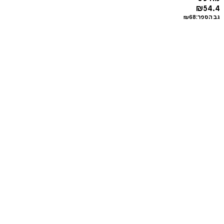
₪
54.4
גב הספר:
68
₪