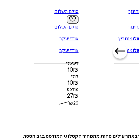
חינוך
סולם השלום
הוספה
לסל
חינוך
סולם השלום
ולומונוביץ
אודי יעקב
ולומונוביץ
אודי יעקב
איזה פורמט בא לך?
דיגיטלי
דיגיטלי
10
₪
₪
10
קולי
10
₪
מודפס
27
₪
₪
29
ו באתר עולים פחות מהמחיר הקטלוגי המודפס בגב הספר.