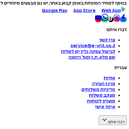
בנוסף למחיר המופחת באופן קבוע באתר, יש גם מבצעים מיוחדים לזמ
Google Play
App Store
Web App
דברו איתנו
צרו קשר
service@e-vrit.co.il
לביטול עסקה
כדין יש לשלוח
שם מלא, ת.ז ומס
'
הזמנה
עברית
אודות
מרכז העזרה
מדיניות משלוחים
מעקב משלוח
מועדון לקוחות
איזור אישי
דברו איתנו