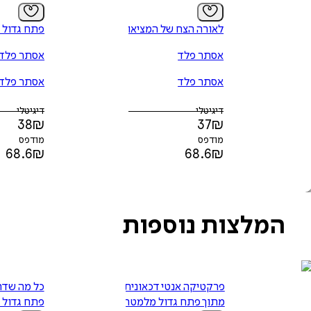
לאורה הצח של המציאות
פתח גדול 
אסתר פלד
אסתר פלד
אסתר פלד
אסתר פלד
דיגיטלי
דיגיטלי
38
₪
37
₪
מודפס
מודפס
68.6
₪
68.6
₪
המלצות נוספות
פרקטיקה אנטי דכאונית -
כל מה שדח
מתוך פתח גדול מלמטה
פתח גדול 