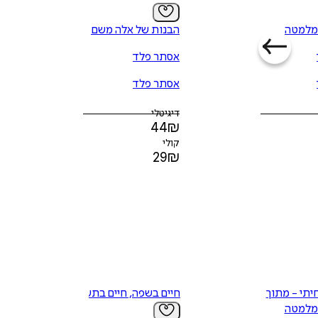
מלמטה
הבנות של אלה משם
הוספה
לסל
אסתר פלד
אסתר פלד
דיגיטלי
44
₪
איזה פורמט בא לך?
קולי
דיגיטלי
29
₪
₪
10
יתי - מתוך
חיים בשפה, חיים בתשוקה
מלמטה