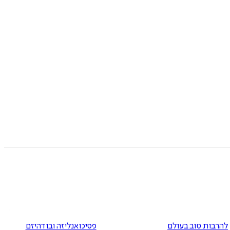
להרבות טוב בעולם
פסיכואנליזה ובודהיזם