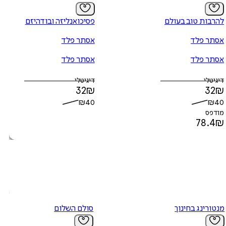
להרבות טוב בעולם
פסיכואנליזה ובודהיזם
אסתר פלד
אסתר פלד
אסתר פלד
אסתר פלד
דיגיטלי
דיגיטלי
32
₪
32
₪
₪
40
₪
40
מודפס
78.4
₪
מנטורינג בחינוך
סולם השלום