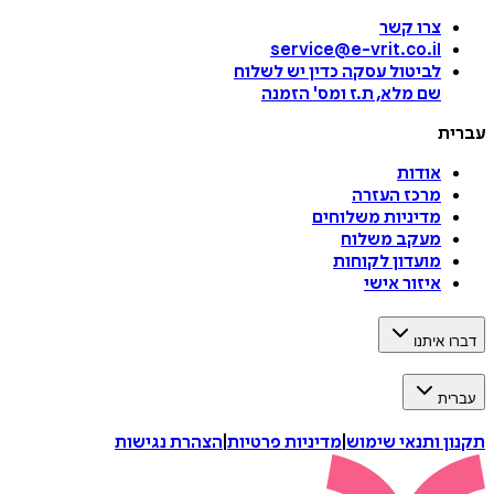
צרו קשר
service@e-vrit.co.il
לביטול עסקה
כדין יש לשלוח
שם מלא, ת.ז ומס
'
הזמנה
עברית
אודות
מרכז העזרה
מדיניות משלוחים
מעקב משלוח
מועדון לקוחות
איזור אישי
דברו איתנו
עברית
תקנון ותנאי שימוש
|
מדיניות פרטיות
|
הצהרת נגישות