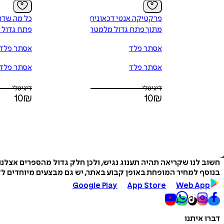
פרקטיקה אנטי דכאונית -
כל מה שדח
מתוך פתח גדול מלמטה
פתח גדול 
אסתר פלד
אסתר פלד
אסתר פלד
אסתר פלד
דיגיטלי
דיגיטלי
10
₪
10
₪
חשוב לנו שקריאה תהיה תענוג נגיש, ולכן חלק גדול מהספרים אצלנ
בנוסף למחיר המופחת באופן קבוע באתר, יש גם מבצעים מיוחדים לזמ
Google Play
App Store
Web App
דברו איתנו