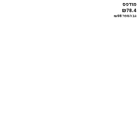
מודפס
₪
78.4
גב הספר:
98
₪