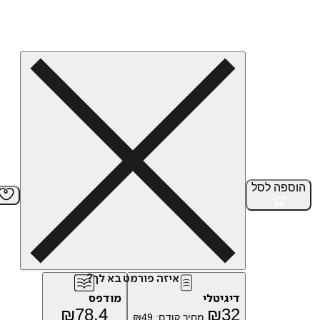
הוספה
לסל
איזה פורמט בא לך?
דיגיטלי
מודפס
₪
78.4
₪
32
מחיר קודם:
49
₪