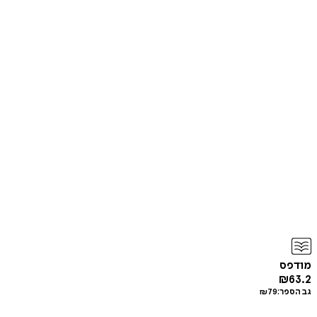
מודפס
₪
63.2
גב הספר:
79
₪