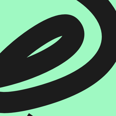
איזה פורמט בא לך?
מודפס
₪
63.2
מחיר על הספר: ₪
79