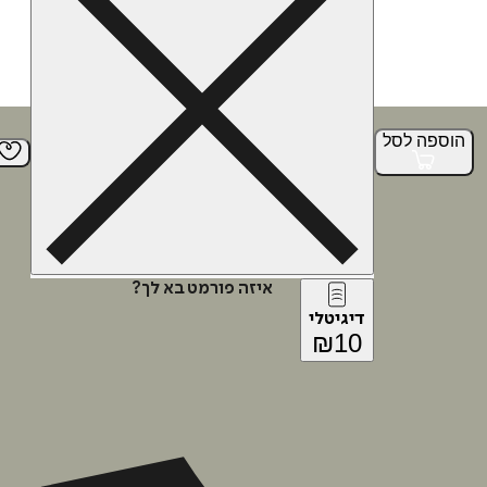
הוספה
לסל
איזה פורמט בא לך?
דיגיטלי
₪
10