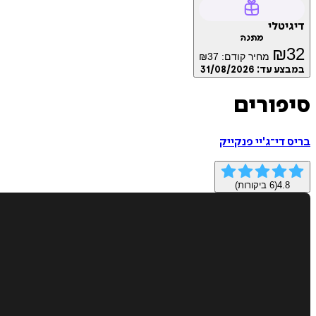
דיגיטלי
מתנה
₪
32
מחיר קודם:
37
₪
במבצע עד:
31/08/2026
סיפורים
בריס די־ג'יי פנקייק
4.8
(
6
ביקורות)