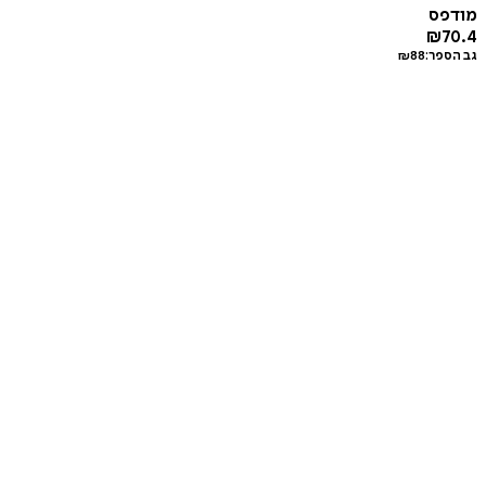
מודפס
₪
70.4
גב הספר:
88
₪