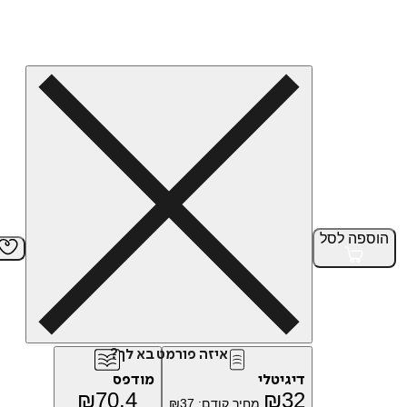
הוספה
לסל
איזה פורמט בא לך?
דיגיטלי
מודפס
₪
70.4
₪
32
מחיר קודם:
37
₪