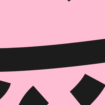
הוספה
לסל
איזה פורמט בא לך?
דיגיטלי
₪
30