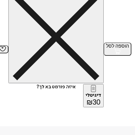
הוספה
לסל
איזה פורמט בא לך?
דיגיטלי
₪
30