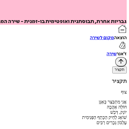
גבריות אחרת, תבוסתנית ואופטימית בו-זמנית - שירה המ
הוצאה
מקום לשירה
ז'אנר
שירה
תקציר
תקציר
צוף
אֲנִי מִתְבַּצֵּר בָּאַגָּן
חוֹלֵה אַהֲבָה
יוֹנֵק, דְּבַשׁ
שׁוֹאֵג לְחֵיק הַכָּתֵף הַפְּנִימִית
עֶלְבּוֹן גְּבָרִים רַבִּים