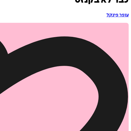
כבר לא בקנזס
עופר פינקל