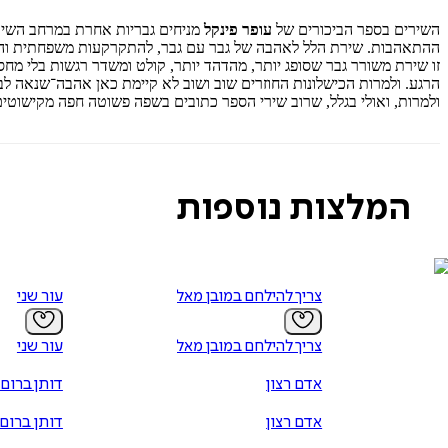
השירים בספר הביכורים של
עופר פינקל
מניחים גבריות אחרת במרחב השיר
ההתאהבות. שירת הלל לאהבה של גבר עם גבר, להתקרקעות משפחתית ו
זו שירת משורר גבר שסופג יותר, מהדהד יותר, קולט ומשדר רגשות בלי מח
הרגע. ולמרות הכישלונות החוזרים שוב ושוב לא קיימת כאן אהבה־שנאה ל
ולמרות, ואולי בגלל, שרוב שירי הספר כתובים בשפה פשוטה חפה מקישוטים,
המלצות נוספות
צריך להילחם במובן מאליו
עור שני
צריך להילחם במובן מאליו
עור שני
אדם רצון
דותן ברום
אדם רצון
דותן ברום