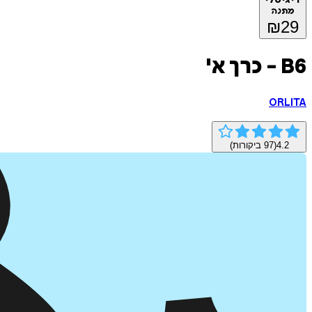
מתנה
₪
29
B6 - כרך א'
ORLITA
4.2
(
97
ביקורות)