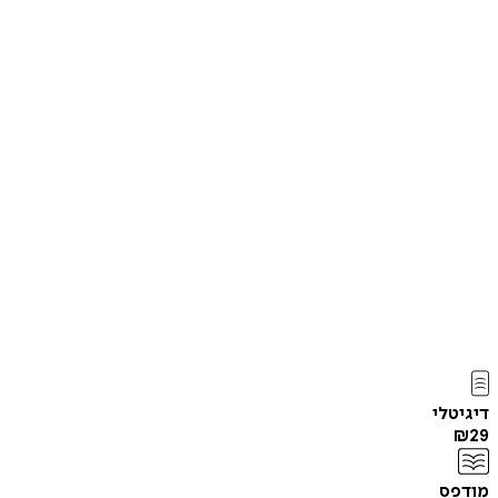
דיגיטלי
₪
29
מודפס