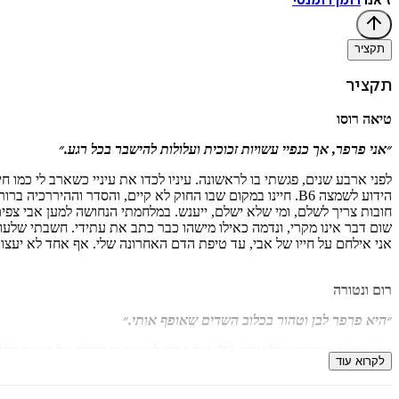
ז'אנר
רומן רומנטי
תקציר
תקציר
טיאה רוסו
״אני פרפר, אך כנפיי עשויות זכוכית ועלולות להישבר בכל רגע.״
לפני ארבע שנים, פגשתי בו לראשונה. עיניו לכדו את עיניי כשארב לי כמו ח
הידוע לשמצה B6. חיינו במקום שבו החוק לא קיים, והסדר וההיררכיה ברורים מאוד.
חובות צריך לשלם, ומי שלא ישלם, ייענש. במלחמתי הנחושה למען אבי צפ
שום דבר אינו מקרי, ונדמה כאילו מישהו כבר כתב את עתידי. חשבתי שלעול
אני אילחם על חייו של אבי, עד טיפת הדם האחרונה שלי. אף אחד לא יעצור 
רום ונטורה
״היא פרפר לבן וטהור בכלוב השדים שאופף אותי.״
אני יורש האימפריה של ארגון B6, ואף אחד לא י
לקרוא עוד
עסק עם פרפר מיוחד, שמצליח להפנט אותי ולחמוק ממני בעת ובעונה אחת
כשאני נאלץ לבחור בין המטרה שלי לבינה, אני מבין שלא משנה במה אבחר,
אני בספק אם אי־פעם נוכל להתגבר עליו.