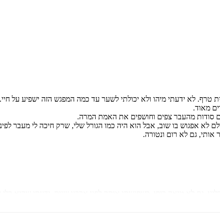
ית טרף. לא ידעתי מיהו ולא יכולתי לשער עד כמה המפגש הזה ישפיע על חיי. 
ים סודות מהעבר צפים וחושפים את האמת המרה.
ם לא אפגוש בו שוב, אבל הוא היה כמו הגורל שלי, שרק חיכה לי מעבר לפינ
אותי, גם לא רום ונטורה.
עמוד בדרכי אל מעמד הקרליגו, גם לא טיאה רוסו. כשפגשתי אותה לפני ארבע שנים, ידעת
. היא לא דומה לאף אישה שהכרתי בעבר. האומץ והנחישות שלה מצליחים ל
 התוצאה תגבה משנינו מחיר כבד.