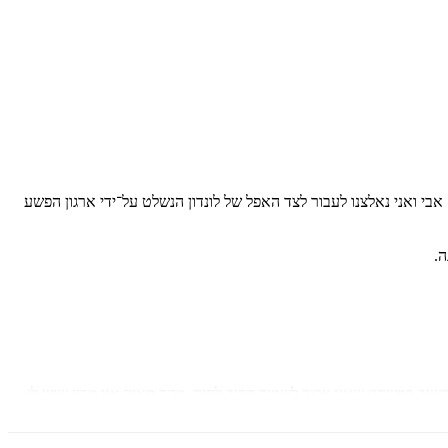
אבי ואני נאלצנו לעבור לצד האפל של לונדון הנשלט על־ידי ארגון הפשע
ה.
י שהיא כלי חשוב במשחק שאני צריך לשמור קרוב לחזה. מהר מאוד אני מבין שיש לי
בלבל ולערער אותי.