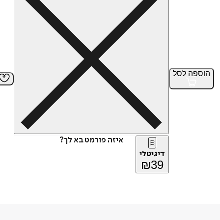
הוספה
לסל
איזה פורמט בא לך?
דיגיטלי
₪
39