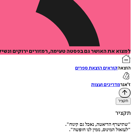
למצוא את האושר גם בפסטה טעימה, רמזורים ירוקים ונשיק
הוצאה
קוראים הוצאת ספרים
ז'אנר
מדריכים ועצות
תקציר
תקציר
"‬שתישרף‭ ‬הדיאטה, ‬נאכל‭ ‬גם‭ ‬קינוח‭."‬
‭"‬לעזאזל‭ ‬המינוס, ‬נזמין‭ ‬לנו‭ ‬חופשה‭."‬