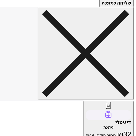
שליחה
כמתנה
דיגיטלי
מתנה
₪
32
מחיר קודם:
49
₪