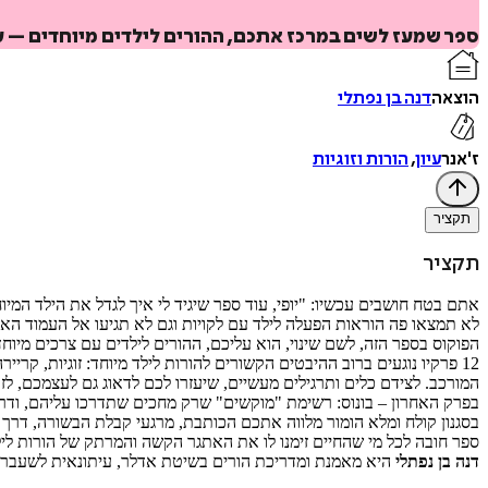
ספר שמעז לשים במרכז אתכם, ההורים לילדים מיוחדים – 
הוצאה
דנה בן נפתלי
ז'אנר
עיון
,
הורות וזוגיות
תקציר
תקציר
אתם בטח חושבים עכשיו: "יופי, עוד ספר שיגיד לי איך לגדל את הילד המיוח
לא תמצאו פה הוראות הפעלה לילד עם לקויות וגם לא תגיעו אל העמוד האחר
הפוקוס בספר הזה, לשם שינוי, הוא עליכם, ההורים לילדים עם צרכים מיו
12 פרקיו נוגעים ברוב ההיבטים הקשורים להורות לילד מיוחד: זוגיות, ק
המורכב. לצידם כלים ותרגילים מעשיים, שיעזרו לכם לדאוג גם לעצמכם, לזו
בפרק האחרון – בונוס: רשימת "מוקשים" שרק מחכים שתדרכו עליהם, ודרכי
בסגנון קולח ומלא הומור מלווה אתכם הכותבת, מרגעי קבלת הבשורה, דרך
ספר חובה לכל מי שהחיים זימנו לו את האתגר הקשה והמרתק של הורות ליל
דנה בן נפתלי
היא מאמנת ומדריכת הורים בשיטת אדלר, עיתונאית לשעבר 