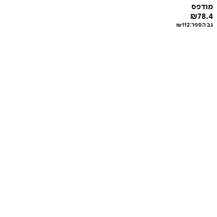
מודפס
₪
78.4
גב הספר:
112
₪