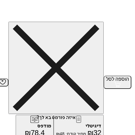
הוספה
לסל
איזה פורמט בא לך?
דיגיטלי
מודפס
₪
78.4
₪
32
מחיר קודם:
48
₪