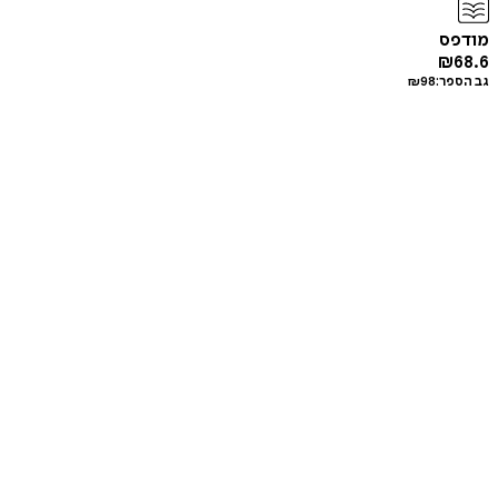
מודפס
₪
68.6
גב הספר:
98
₪