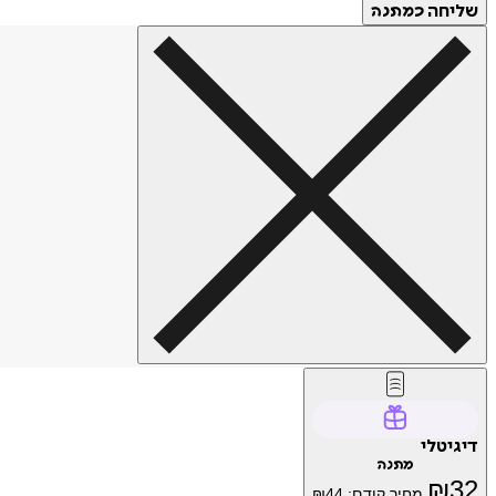
שליחה
כמתנה
דיגיטלי
מתנה
₪
32
מחיר קודם:
44
₪