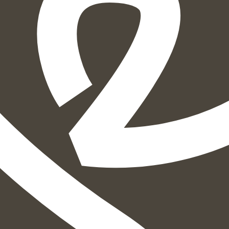
הוספה
לסל
איזה פורמט בא לך?
דיגיטלי
₪
37