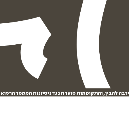
ירבה להבין, והתקוממות סוערת נגד ניסיונות הממסד הרפואי