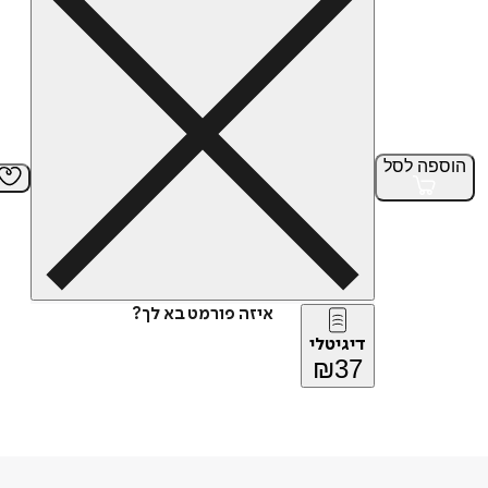
הוספה
לסל
איזה פורמט בא לך?
דיגיטלי
₪
37