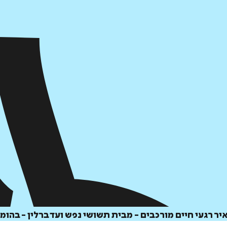
 רגעי חיים מורכבים - מבית תשושי נפש ועד ברלין - בהומ