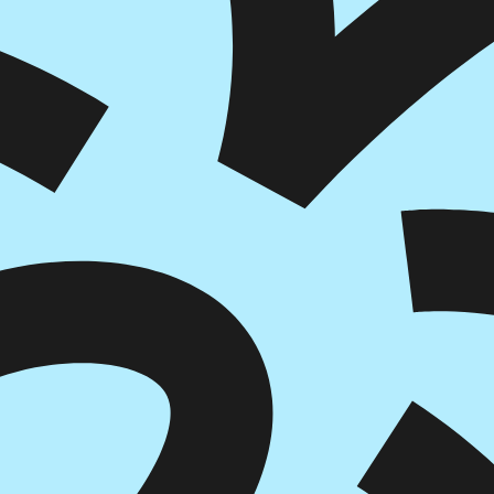
הוספה
לסל
איזה פורמט בא לך?
דיגיטלי
₪
30